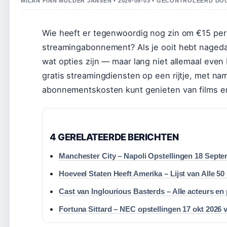
MILAN FINN MULDER JANSEN • 2026-05-03 • GECONTROLEERD DO
Wie heeft er tegenwoordig nog zin om €15 per
streamingabonnement? Als je ooit hebt nagedacht
wat opties zijn — maar lang niet allemaal even 
gratis streamingdiensten op een rijtje, met n
abonnementskosten kunt genieten van films e
4 GERELATEERDE BERICHTEN
Manchester City – Napoli Opstellingen 18 Sept
Hoeveel Staten Heeft Amerika – Lijst van Alle 50
Cast van Inglourious Basterds – Alle acteurs e
Fortuna Sittard – NEC opstellingen 17 okt 2026 v