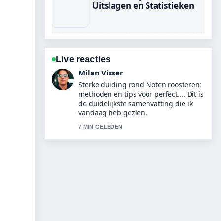
Uitslagen en Statistieken
Live reacties
Nina Meijer
Volg Snowboard 2026 Olympische
Spelen – programma &#038;...
nauwlettend – waardeer de rustige en
evenwichtige toon.
9 MIN GELEDEN