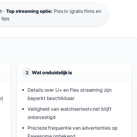
h ·
Top streaming optie:
Plex.tv (gratis films en
 tips
Wat onduidelijk is
2
Details over U+ en Flex streaming zijn
e
)
beperkt beschikbaar
s
Veiligheid van watchseriestv.net blijft
onbevestigd
Precieze frequentie van advertenties op
Fawesome onbekend