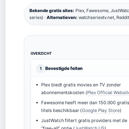
Bekende gratis sites:
Plex, Fawesome, JustWatc
series) ·
Alternatieven:
watchseriestv.net, Reddit
OVERZICHT
Bevestigde feiten
1
Plex biedt gratis movies en TV zonder
abonnementskosten (
Plex Official Websit
Fawesome heeft meer dan 150.000 grati
titels beschikbaar (
Google Play Store
)
JustWatch filtert gratis providers met de
“free-all” optie (
JustWatch US
)