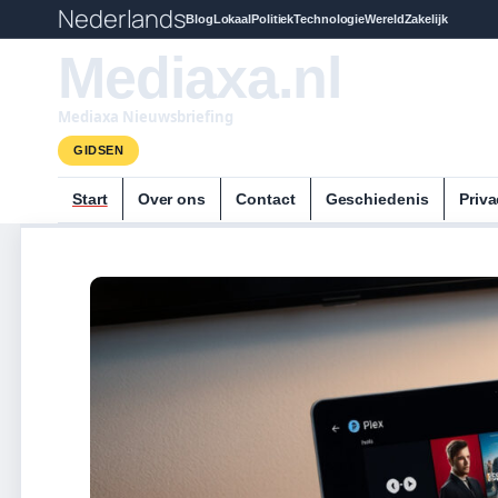
Nederlands
Blog
Lokaal
Politiek
Technologie
Wereld
Zakelijk
Mediaxa.nl
Mediaxa Nieuwsbriefing
GIDSEN
Start
Over ons
Contact
Geschiedenis
Priva