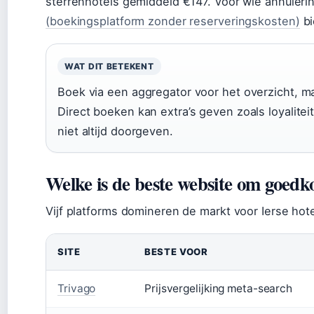
sterrenhotels gemiddeld €147. Voor wie annulering
(boekingsplatform zonder reserveringskosten)
bi
WAT DIT BETEKENT
Boek via een aggregator voor het overzicht, ma
Direct boeken kan extra’s geven zoals loyalit
niet altijd doorgeven.
Welke is de beste website om goedk
Vijf platforms domineren de markt voor Ierse hote
SITE
BESTE VOOR
Trivago
Prijsvergelijking meta-search