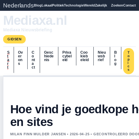
Nederlands
Blog
Lokaal
Politiek
Technologie
Wereld
Zakelijk
Zoeken
Contact
Mediaxa.nl
Mediaxa Nieuwsbriefing
GIDSEN
S
Ov
C
Gesc
Priva
Coo
Nieu
B
T
t
er
o
hiede
cybel
kieb
wsb
l
o
p
a
on
nt
nis
eid
eleid
rief
o
i
r
s
a
g
c
t
ct
s
Hoe vind je goedkope ho
en sites
MILAN FINN MULDER JANSEN • 2026-04-25 • GECONTROLEERD DO