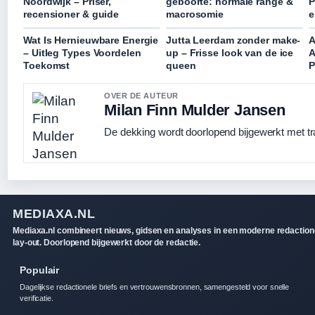
Noordwijk – Priser,
geboorte: normale range &
P
recensioner & guide
macrosomie
e
Wat Is Hernieuwbare Energie
Jutta Leerdam zonder make-
A
– Uitleg Types Voordelen
up – Frisse look van de ice
A
Toekomst
queen
P
OVER DE AUTEUR
Milan Finn Mulder Jansen
De dekking wordt doorlopend bijgewerkt met tr
MEDIAXA.NL
Mediaxa.nl combineert nieuws, gidsen en analyses in een moderne redaction
lay-out. Doorlopend bijgewerkt door de redactie.
Populair
Dagelijkse redactionele briefs en vertrouwensbronnen, samengesteld voor snelle
verificatie.