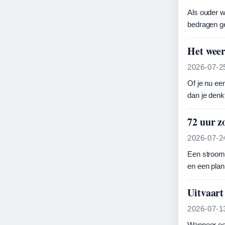
Als ouder w
bedragen ge
Het weer
2026-07-2
Of je nu ee
dan je den
72 uur z
2026-07-2
Een strooms
en een plan
Uitvaart
2026-07-1
Wanneer een