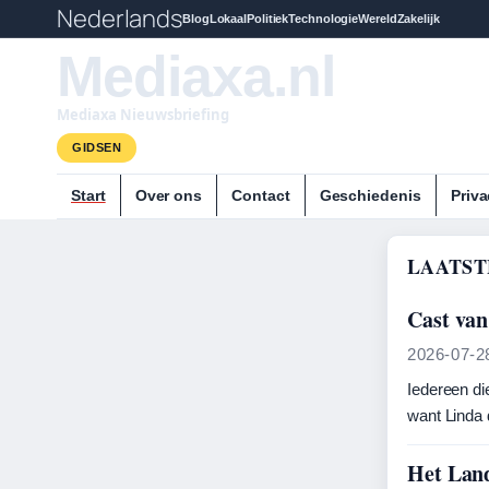
Nederlands
Blog
Lokaal
Politiek
Technologie
Wereld
Zakelijk
Mediaxa.nl
Mediaxa Nieuwsbriefing
GIDSEN
Start
Over ons
Contact
Geschiedenis
Priva
LAATST
Cast van
2026-07-2
Iedereen die
want Linda 
Het Land