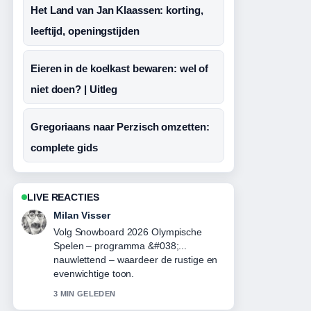
Het Land van Jan Klaassen: korting,
leeftijd, openingstijden
Eieren in de koelkast bewaren: wel of
niet doen? | Uitleg
Gregoriaans naar Perzisch omzetten:
complete gids
LIVE REACTIES
Nina Meijer
Nuttige context bij Wat te doen bij
keelpijn? Tips, medicijnen.... Houd deze
live-updates alsjeblieft gaande.
5 MIN GELEDEN