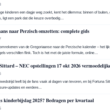
8
ge kinderen een dagje weg zoekt, kent het dilemma: binnen of buiten, gr
 ligt een park dat die keuze overbodig…
ans naar Perzisch omzetten: complete gids
7
mrekenen van de Gregoriaanse naar de Perzische kalender – het lijkt
els verschillen flink. Toch is het met de juiste formule, online…
Sittard – NEC opstellingen 17 okt 2026 vermoedelijke
6
wedstrijd leeft bij de fans vaak al dagen van tevoren, en bij Fortuna S
ssure-updates en eerdere…
is kinderbijslag 2025? Bedragen per kwartaal
5