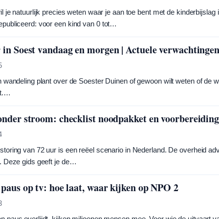
il je natuurlijk precies weten waar je aan toe bent met de kinderbijsl
publiceerd: voor een kind van 0 tot…
 in Soest vandaag en morgen | Actuele verwachtinge
5
n wandeling plant over de Soester Duinen of gewoon wilt weten of de w
kt.…
onder stroom: checklist noodpakket en voorbereidin
4
toring van 72 uur is een reëel scenario in Nederland. De overheid adv
. Deze gids geeft je de…
 paus op tv: hoe laat, waar kijken op NPO 2
3
 paus overlijdt, kijken miljoenen mensen mee. Voor wie de uitvaart va