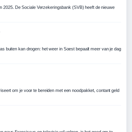
ag in 2025. De Sociale Verzekeringsbank (SVB) heeft de nieuwe
n
as buiten kan drogen: het weer in Soest bepaalt meer van je dag
g
iseert om je voor te bereiden met een noodpakket, contant geld
n paus Franciscus op televisie wil volgen, is het goed om te