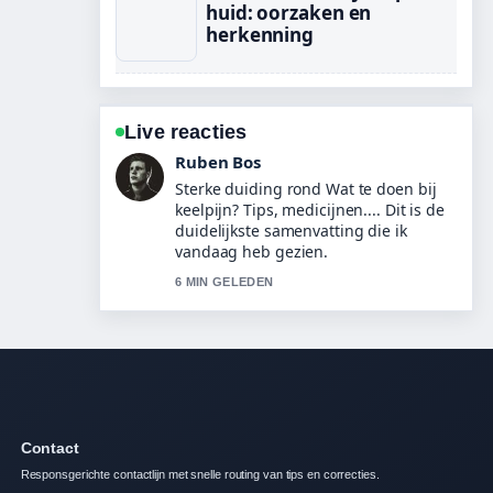
huid: oorzaken en
herkenning
Live reacties
Sanne Bakker
Volg Noten roosteren: methoden en
tips voor perfect... nauwlettend –
waardeer de rustige en evenwichtige
toon.
8 MIN GELEDEN
Contact
Responsgerichte contactlijn met snelle routing van tips en correcties.