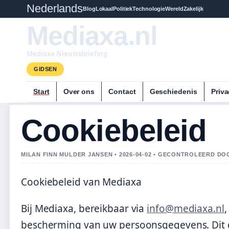
Nederlands
Blog
Lokaal
Politiek
Technologie
Wereld
Zakelijk
Mediaxa.nl
Mediaxa Nieuwsbriefing
GIDSEN
Start
Over ons
Contact
Geschiedenis
Priva
Cookiebeleid
MILAN FINN MULDER JANSEN • 2026-04-02 • GECONTROLEERD DO
Cookiebeleid van Mediaxa
Bij Mediaxa, bereikbaar via
info@mediaxa.nl
bescherming van uw persoonsgegevens. Dit co