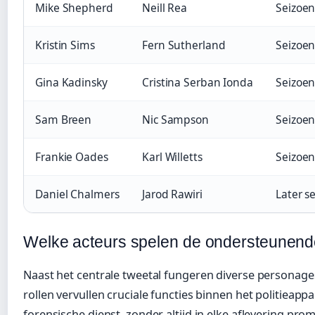
Mike Shepherd
Neill Rea
Seizoen
Kristin Sims
Fern Sutherland
Seizoen
Gina Kadinsky
Cristina Serban Ionda
Seizoen
Sam Breen
Nic Sampson
Seizoen
Frankie Oades
Karl Willetts
Seizoen
Daniel Chalmers
Jarod Rawiri
Later s
Welke acteurs spelen de ondersteunende
Naast het centrale tweetal fungeren diverse personages
rollen vervullen cruciale functies binnen het politieap
forensische dienst, zonder altijd in elke aflevering pro