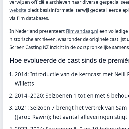
verwijzen officiële archieven naar diverse gespecialise
website
biedt basisinformatie, terwijl gedetailleerde ep
via film databases.
In Nederland presenteert
Filmvandaag.nl
een volledige 
historische archieven, waaronder de originele castlijst u
Screen Casting NZ inzicht in de oorspronkelijke samenst
Hoe evolueerde de cast sinds de premiè
2014
: Introductie van de kerncast met Neill
Willetts
2014–2020
: Seizoenen 1 tot en met 6 behou
2021
: Seizoen 7 brengt het vertrek van Sa
(Jarod Rawiri); het aantal afleveringen stijg
2022–2024
: Seizoenen 8, 9 en 10 behouden 