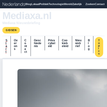
Nederlands
Blog
Lokaal
Politiek
Technologie
Wereld
Zakelijk
Zoeken
Contact
Mediaxa.nl
Mediaxa Nieuwsbriefing
GIDSEN
S
Ov
C
Gesc
Priva
Coo
Nieu
B
T
t
er
o
hiede
cybel
kieb
wsb
l
o
p
a
on
nt
nis
eid
eleid
rief
o
i
r
s
a
g
c
t
ct
s