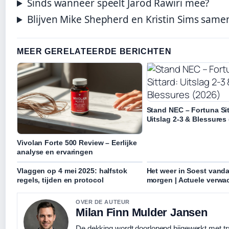
Sinds wanneer speelt Jarod Rawiri mee?
Blijven Mike Shepherd en Kristin Sims samen
MEER GERELATEERDE BERICHTEN
Stand NEC – Fortuna Sit
Uitslag 2-3 & Blessures
Vivolan Forte 500 Review – Eerlijke
analyse en ervaringen
Vlaggen op 4 mei 2025: halfstok
Het weer in Soest vand
regels, tijden en protocol
morgen | Actuele verwa
OVER DE AUTEUR
Milan Finn Mulder Jansen
De dekking wordt doorlopend bijgewerkt met tr