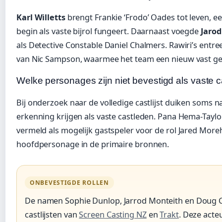
Karl Willetts
brengt Frankie ‘Frodo’ Oades tot leven, e
begin als vaste bijrol fungeert. Daarnaast voegde
Jarod
als Detective Constable Daniel Chalmers. Rawiri’s entre
van Nic Sampson, waarmee het team een nieuw vast gez
Welke personages zijn niet bevestigd als vaste 
Bij onderzoek naar de volledige castlijst duiken soms n
erkenning krijgen als vaste castleden. Pana Hema-Taylo
vermeld als mogelijk gastspeler voor de rol Jared Moreh
hoofdpersonage in de primaire bronnen.
ONBEVESTIGDE ROLLEN
De namen Sophie Dunlop, Jarrod Monteith en Doug Col
castlijsten van
Screen Casting NZ
en
Trakt
. Deze acteu