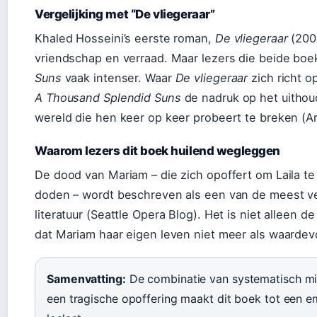
Vergelijking met “De vliegeraar”
Khaled Hosseini’s eerste roman,
De vliegeraar
(2003
vriendschap en verraad. Maar lezers die beide bo
Suns
vaak intenser. Waar
De vliegeraar
zich richt o
A Thousand Splendid Suns
de nadruk op het uitho
wereld die hen keer op keer probeert te breken (Ar
Waarom lezers dit boek huilend wegleggen
De dood van Mariam – die zich opoffert om Laila 
doden – wordt beschreven als een van de meest 
literatuur (Seattle Opera Blog). Het is niet alleen
dat Mariam haar eigen leven niet meer als waardevo
Samenvatting:
De combinatie van systematisch mi
een tragische opoffering maakt dit boek tot een em