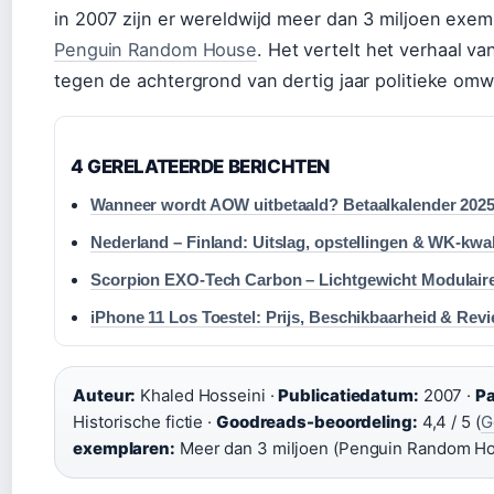
in 2007 zijn er wereldwijd meer dan 3 miljoen exe
Penguin Random House
. Het vertelt het verhaal v
tegen de achtergrond van dertig jaar politieke omw
4 GERELATEERDE BERICHTEN
Wanneer wordt AOW uitbetaald? Betaalkalender 202
Nederland – Finland: Uitslag, opstellingen & WK-kwali
Scorpion EXO-Tech Carbon – Lichtgewicht Modulai
iPhone 11 Los Toestel: Prijs, Beschikbaarheid & Rev
Auteur:
Khaled Hosseini ·
Publicatiedatum:
2007 ·
Pa
Historische fictie ·
Goodreads-beoordeling:
4,4 / 5 (
G
exemplaren:
Meer dan 3 miljoen (Penguin Random H