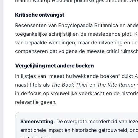
manier waarop Hosseini politieke geschiedenis ver
Kritische ontvangst
Recensenten van Encyclopaedia Britannica en ander
toegankelijke schrijfstijl en de meeslepende plot. 
van bepaalde wendingen, maar de uitvoering en d
compenseren dat volgens de meeste critici ruimsc
Vergelijking met andere boeken
In lijstjes van “meest huilwekkende boeken” duikt
A
naast titels als
The Book Thief
en
The Kite Runner
v
in de focus op vrouwelijke veerkracht en de histori
relevantie geven.
Samenvatting:
De overgrote meerderheid van lezer
emotionele impact en historische getrouwheid, ond