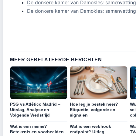
De donkere kamer van Damokles: samenvatting, 
De donkere kamer van Damokles: samenvatting
MEER GERELATEERDE BERICHTEN
PSG vs Atlético Madrid –
Hoe leg je bestek neer?
Wa
Uitslag, Analyse en
Etiquette, volgorde en
ve
Volgende Wedstrijd
signalen
op
Wat is een meme?
Wat is een webhook
Wa
Betekenis en voorbeelden
endpoint? Uitleg,
TV-