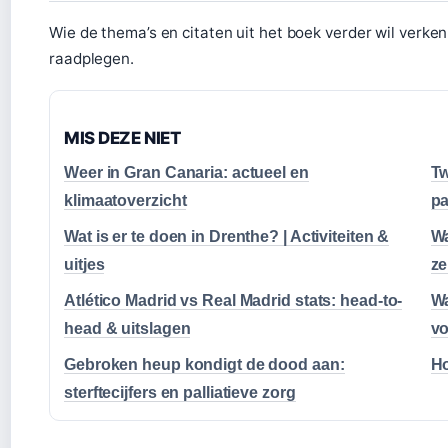
Wie de thema’s en citaten uit het boek verder wil verke
raadplegen.
MIS DEZE NIET
Weer in Gran Canaria: actueel en
Tw
klimaatoverzicht
pa
Wat is er te doen in Drenthe? | Activiteiten &
Wa
uitjes
ze
Atlético Madrid vs Real Madrid stats: head-to-
Wa
head & uitslagen
vo
Gebroken heup kondigt de dood aan:
Ho
sterftecijfers en palliatieve zorg