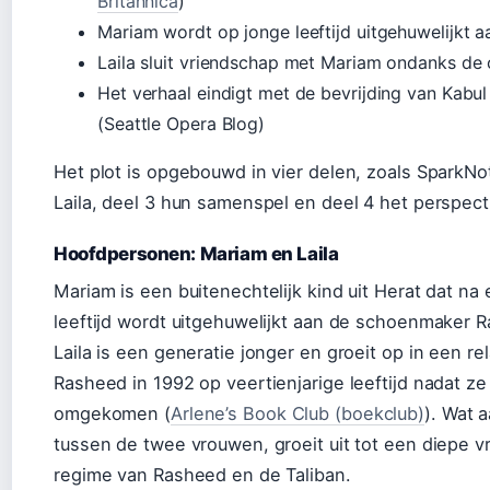
Britannica
)
Mariam wordt op jonge leeftijd uitgehuwelijkt 
Laila sluit vriendschap met Mariam ondanks de 
Het verhaal eindigt met de bevrijding van Kabu
(Seattle Opera Blog)
Het plot is opgebouwd in vier delen, zoals SparkNot
Laila, deel 3 hun samenspel en deel 4 het perspect
Hoofdpersonen: Mariam en Laila
Mariam is een buitenechtelijk kind uit Herat dat na e
leeftijd wordt uitgehuwelijkt aan de schoenmaker Ra
Laila is een generatie jonger en groeit op in een rel
Rasheed in 1992 op veertienjarige leeftijd nadat ze 
omgekomen (
Arlene’s Book Club (boekclub)
). Wat 
tussen de twee vrouwen, groeit uit tot een diepe 
regime van Rasheed en de Taliban.