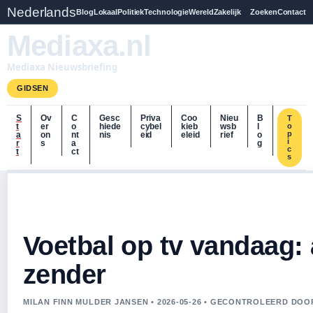
Nederlands
Blog
Lokaal
Politiek
Technologie
Wereld
Zakelijk
Zoeken
Contact
Mediaxa.nl
Mediaxa Nieuwsbriefing
GIDSEN
S
Ov
C
Gesc
Priva
Coo
Nieu
B
T
t
er
o
hiede
cybel
kieb
wsb
l
o
p
a
on
nt
nis
eid
eleid
rief
o
i
r
s
a
g
c
t
ct
s
Voetbal op tv vandaag: a
zender
MILAN FINN MULDER JANSEN • 2026-05-26 • GECONTROLEERD DO