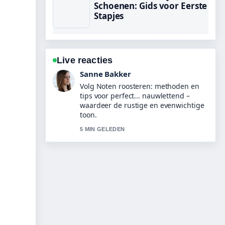
Schoenen: Gids voor Eerste
Stapjes
Live reacties
Daan Smit
Nuttige context bij Snowboard 2026
Olympische Spelen – programma
&#038;.... Houd deze live-updates
alsjeblieft gaande.
7 MIN GELEDEN