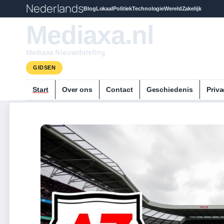
Nederlands
Blog
Lokaal
Politiek
Technologie
Wereld
Zakelijk
Mediaxa.nl
Mediaxa Nieuwsbriefing
GIDSEN
Start
Over ons
Contact
Geschiedenis
Priva