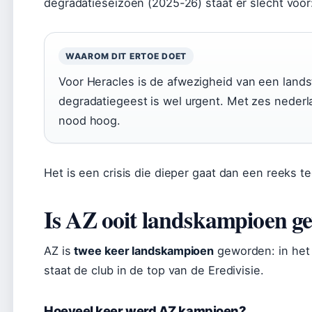
degradatieseizoen (2025-26) staat er slecht voor:
WAAROM DIT ERTOE DOET
Voor Heracles is de afwezigheid van een landst
degradatiegeest is wel urgent. Met zes nederl
nood hoog.
Het is een crisis die dieper gaat dan een reeks te
Is AZ ooit landskampioen g
AZ is
twee keer landskampioen
geworden: in het
staat de club in de top van de Eredivisie.
Hoeveel keer werd AZ kampioen?