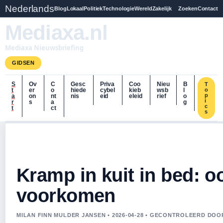
Nederlands
Blog
Lokaal
Politiek
Technologie
Wereld
Zakelijk
Zoeken
Contact
Mediaxa.nl
Mediaxa Nieuwsbriefing
GIDSEN
S
Ov
C
Gesc
Priva
Coo
Nieu
B
T
t
er
o
hiede
cybel
kieb
wsb
l
o
p
a
on
nt
nis
eid
eleid
rief
o
i
r
s
a
g
c
t
ct
s
Kramp in kuit in bed: o
voorkomen
MILAN FINN MULDER JANSEN • 2026-04-28 • GECONTROLEERD DOO