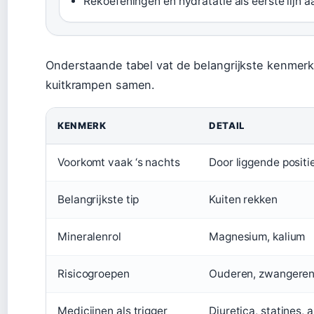
Rekoefeningen en hydratatie als eerste lijn 
Onderstaande tabel vat de belangrijkste kenmerk
kuitkrampen samen.
KENMERK
DETAIL
Voorkomt vaak ‘s nachts
Door liggende positi
Belangrijkste tip
Kuiten rekken
Mineralenrol
Magnesium, kalium
Risicogroepen
Ouderen, zwangere
Medicijnen als trigger
Diuretica, statines, 