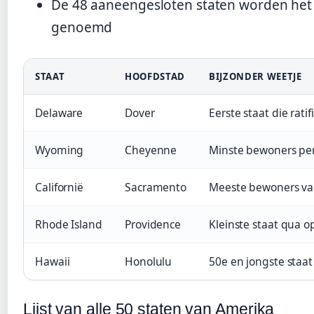
De 48 aaneengesloten staten worden het ‘
genoemd
STAAT
HOOFDSTAD
BIJZONDER WEETJE
Delaware
Dover
Eerste staat die rati
Wyoming
Cheyenne
Minste bewoners per
Californië
Sacramento
Meeste bewoners van
Rhode Island
Providence
Kleinste staat qua o
Hawaii
Honolulu
50e en jongste staat
Lijst van alle 50 staten van Amerika