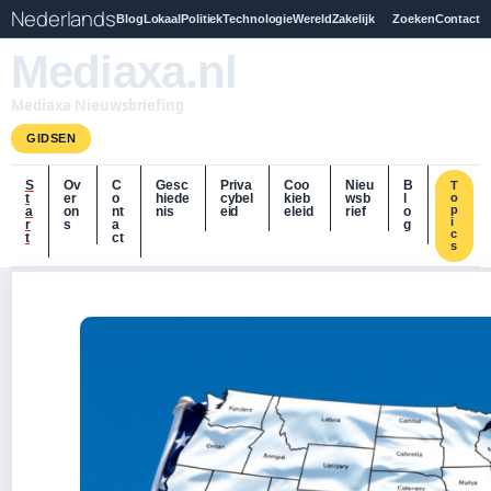
Nederlands
Blog
Lokaal
Politiek
Technologie
Wereld
Zakelijk
Zoeken
Contact
Mediaxa.nl
Mediaxa Nieuwsbriefing
GIDSEN
S
Ov
C
Gesc
Priva
Coo
Nieu
B
T
t
er
o
hiede
cybel
kieb
wsb
l
o
p
a
on
nt
nis
eid
eleid
rief
o
i
r
s
a
g
c
t
ct
s