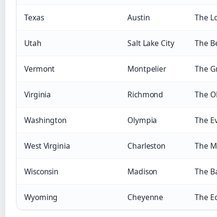
Texas
Austin
The Lo
Utah
Salt Lake City
The B
Vermont
Montpelier
The G
Virginia
Richmond
The O
Washington
Olympia
The E
West Virginia
Charleston
The M
Wisconsin
Madison
The B
Wyoming
Cheyenne
The Eq