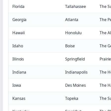
Florida
Tallahassee
The S
Georgia
Atlanta
The P
Hawaii
Honolulu
The A
Idaho
Boise
The G
Illinois
Springfield
Prairi
Indiana
Indianapolis
The Ho
Iowa
Des Moines
The H
Kansas
Topeka
The S