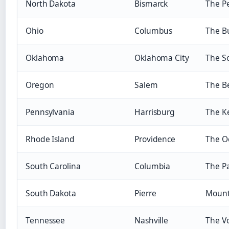
North Dakota
Bismarck
The P
Ohio
Columbus
The B
Oklahoma
Oklahoma City
The S
Oregon
Salem
The B
Pennsylvania
Harrisburg
The K
Rhode Island
Providence
The O
South Carolina
Columbia
The P
South Dakota
Pierre
Mount
Tennessee
Nashville
The Vo