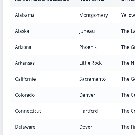
Alabama
Montgomery
Yello
Alaska
Juneau
The La
Arizona
Phoenix
The G
Arkansas
Little Rock
The Na
Californië
Sacramento
The G
Colorado
Denver
The C
Connecticut
Hartford
The Co
Delaware
Dover
The Fi