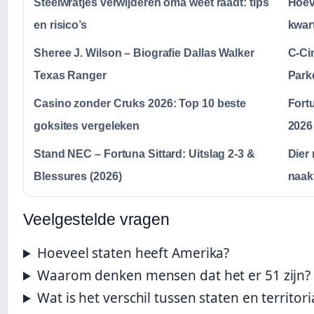
Steelwratjes verwijderen oma weet raadt: tips
Hoev
en risico’s
kwar
Sheree J. Wilson – Biografie Dallas Walker
C-Ci
Texas Ranger
Park
Casino zonder Cruks 2026: Top 10 beste
Fort
goksites vergeleken
2026
Stand NEC – Fortuna Sittard: Uitslag 2-3 &
Dier 
Blessures (2026)
naak
Veelgestelde vragen
Hoeveel staten heeft Amerika?
Waarom denken mensen dat het er 51 zijn?
Wat is het verschil tussen staten en territori