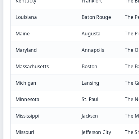
Kentucky
Frankfort
The Bl
Louisiana
Baton Rouge
The Pe
Maine
Augusta
The Pi
Maryland
Annapolis
The Ol
Massachusetts
Boston
The B
Michigan
Lansing
The Gr
Minnesota
St. Paul
The No
Mississippi
Jackson
The M
Missouri
Jefferson City
The S