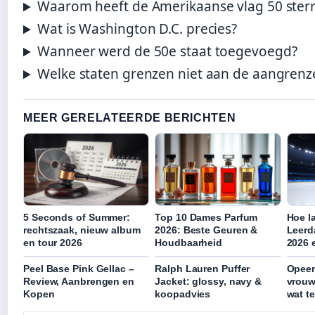
Waarom heeft de Amerikaanse vlag 50 ster
Wat is Washington D.C. precies?
Wanneer werd de 50e staat toegevoegd?
Welke staten grenzen niet aan de aangrenz
MEER GERELATEERDE BERICHTEN
5 Seconds of Summer:
Top 10 Dames Parfum
Hoe l
rechtszaak, nieuw album
2026: Beste Geuren &
Leer
en tour 2026
Houdbaarheid
2026 
Peel Base Pink Gellac –
Ralph Lauren Puffer
Opeen
Review, Aanbrengen en
Jacket: glossy, navy &
vrouw
Kopen
koopadvies
wat t