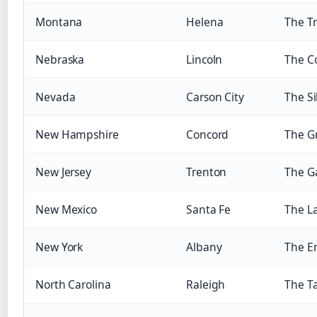
Montana
Helena
The Tr
Nebraska
Lincoln
The C
Nevada
Carson City
The Si
New Hampshire
Concord
The Gr
New Jersey
Trenton
The G
New Mexico
Santa Fe
The L
New York
Albany
The E
North Carolina
Raleigh
The Ta