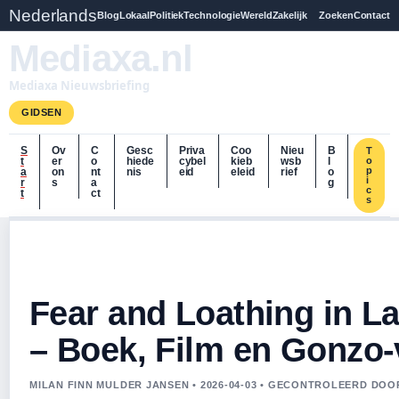
Nederlands
Blog
Lokaal
Politiek
Technologie
Wereld
Zakelijk
Zoeken
Contact
Mediaxa.nl
Mediaxa Nieuwsbriefing
GIDSEN
S
Ov
C
Gesc
Priva
Coo
Nieu
B
T
t
er
o
hiede
cybel
kieb
wsb
l
o
p
a
on
nt
nis
eid
eleid
rief
o
i
r
s
a
g
c
t
ct
s
Fear and Loathing in L
– Boek, Film en Gonzo-
MILAN FINN MULDER JANSEN • 2026-04-03 • GECONTROLEERD DO