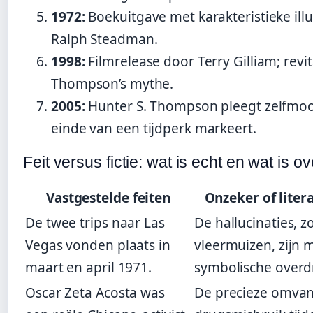
1972:
Boekuitgave met karakteristieke illu
Ralph Steadman.
1998:
Filmrelease door Terry Gilliam; revit
Thompson’s mythe.
2005:
Hunter S. Thompson pleegt zelfmoo
einde van een tijdperk markeert.
Feit versus fictie: wat is echt en wat is 
Vastgestelde feiten
Onzeker of liter
De twee trips naar Las
De hallucinaties, z
Vegas vonden plaats in
vleermuizen, zijn 
maart en april 1971.
symbolische overdr
Oscar Zeta Acosta was
De precieze omvan