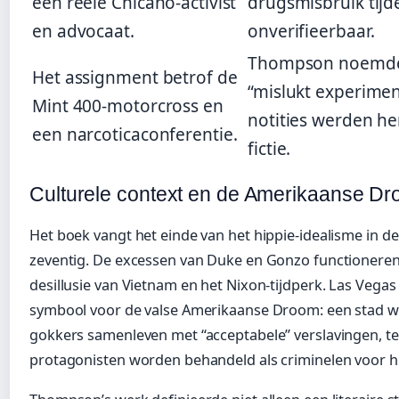
een reële Chicano-activist
drugsmisbruik tijde
en advocaat.
onverifieerbaar.
Thompson noemde
Het assignment betrof de
“mislukt experime
Mint 400-motorcross en
notities werden he
een narcoticaconferentie.
fictie.
Culturele context en de Amerikaanse D
Het boek vangt het einde van het hippie-idealisme in d
zeventig. De excessen van Duke en Gonzo functioneren 
desillusie van Vietnam en het Nixon-tijdperk. Las Vegas 
symbool voor de valse Amerikaanse Droom: een stad wa
gokkers samenleven met “acceptabele” verslavingen, te
protagonisten worden behandeld als criminelen voor h