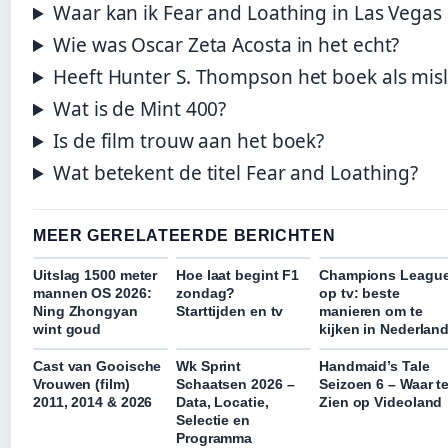
Waar kan ik Fear and Loathing in Las Vegas 
Wie was Oscar Zeta Acosta in het echt?
Heeft Hunter S. Thompson het boek als misl
Wat is de Mint 400?
Is de film trouw aan het boek?
Wat betekent de titel Fear and Loathing?
MEER GERELATEERDE BERICHTEN
Uitslag 1500 meter
Hoe laat begint F1
Champions Leagu
mannen OS 2026:
zondag?
op tv: beste
Ning Zhongyan
Starttijden en tv
manieren om te
wint goud
kijken in Nederlan
Cast van Gooische
Wk Sprint
Handmaid’s Tale
Vrouwen (film)
Schaatsen 2026 –
Seizoen 6 – Waar t
2011, 2014 & 2026
Data, Locatie,
Zien op Videoland
Selectie en
Programma