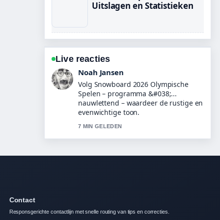
Uitslagen en Statistieken
Live reacties
Lotte de Boer
Nuttige context bij Wat te doen bij
keelpijn? Tips, medicijnen.... Houd
deze live-updates alsjeblieft gaande.
9 MIN GELEDEN
Contact
Responsgerichte contactlijn met snelle routing van tips en correcties.
Contact