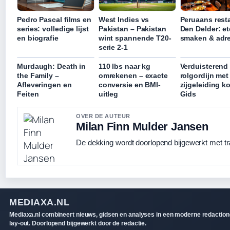
Pedro Pascal films en
West Indies vs
Peruaans rest
series: volledige lijst
Pakistan – Pakistan
Den Delder: et
en biografie
wint spannende T20-
smaken & adr
serie 2-1
Murdaugh: Death in
110 lbs naar kg
Verduisterend
the Family –
omrekenen – exacte
rolgordijn met
Afleveringen en
conversie en BMI-
zijgeleiding 
Feiten
uitleg
Gids
OVER DE AUTEUR
Milan Finn Mulder Jansen
De dekking wordt doorlopend bijgewerkt met tr
MEDIAXA.NL
Mediaxa.nl combineert nieuws, gidsen en analyses in een moderne redaction
lay-out. Doorlopend bijgewerkt door de redactie.