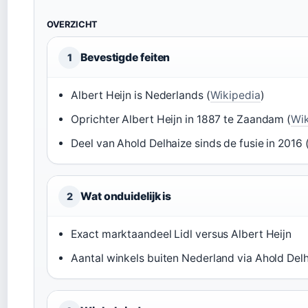
OVERZICHT
Bevestigde feiten
1
Albert Heijn is Nederlands (
Wikipedia
)
Oprichter Albert Heijn in 1887 te Zaandam (
Wik
Deel van Ahold Delhaize sinds de fusie in 2016 
Wat onduidelijk is
2
Exact marktaandeel Lidl versus Albert Heijn
Aantal winkels buiten Nederland via Ahold Del