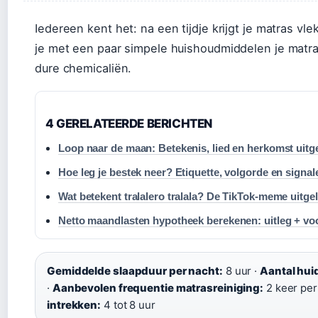
Iedereen kent het: na een tijdje krijgt je matras vle
je met een paar simpele huishoudmiddelen je matra
dure chemicaliën.
4 GERELATEERDE BERICHTEN
Loop naar de maan: Betekenis, lied en herkomst uitg
Hoe leg je bestek neer? Etiquette, volgorde en signal
Wat betekent tralalero tralala? De TikTok-meme uitge
Netto maandlasten hypotheek berekenen: uitleg + vo
Gemiddelde slaapduur per nacht:
8 uur ·
Aantal hui
·
Aanbevolen frequentie matrasreiniging:
2 keer per 
intrekken:
4 tot 8 uur