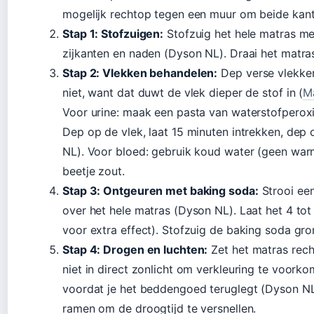
mogelijk rechtop tegen een muur om beide kan
Stap 1: Stofzuigen:
Stofzuig het hele matras me
zijkanten en naden (Dyson NL). Draai het matra
Stap 2: Vlekken behandelen:
Dep verse vlekken
niet, want dat duwt de vlek dieper de stof in (
M
Voor urine: maak een pasta van waterstofperox
Dep op de vlek, laat 15 minuten intrekken, de
NL). Voor bloed: gebruik koud water (geen warm
beetje zout.
Stap 3: Ontgeuren met baking soda:
Strooi een
over het hele matras (Dyson NL). Laat het 4 tot
voor extra effect). Stofzuig de baking soda gro
Stap 4: Drogen en luchten:
Zet het matras rech
niet in direct zonlicht om verkleuring te voork
voordat je het beddengoed teruglegt (Dyson NL)
ramen om de droogtijd te versnellen.