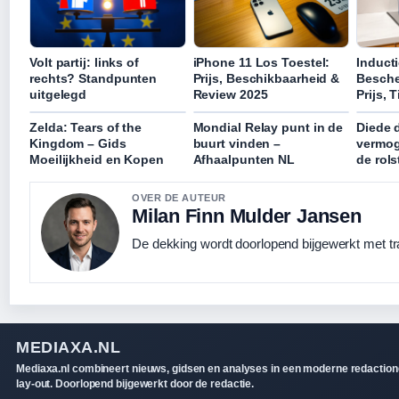
Volt partij: links of
iPhone 11 Los Toestel:
Induct
rechts? Standpunten
Prijs, Beschikbaarheid &
Besche
uitgelegd
Review 2025
Prijs, 
Zelda: Tears of the
Mondial Relay punt in de
Diede 
Kingdom – Gids
buurt vinden –
vermog
Moeilijkheid en Kopen
Afhaalpunten NL
de rols
OVER DE AUTEUR
Milan Finn Mulder Jansen
De dekking wordt doorlopend bijgewerkt met tr
MEDIAXA.NL
Mediaxa.nl combineert nieuws, gidsen en analyses in een moderne redaction
lay-out. Doorlopend bijgewerkt door de redactie.