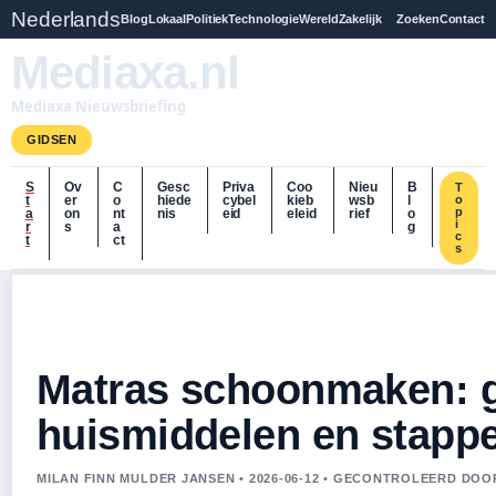
Nederlands
Blog
Lokaal
Politiek
Technologie
Wereld
Zakelijk
Zoeken
Contact
Mediaxa.nl
Mediaxa Nieuwsbriefing
GIDSEN
S
Ov
C
Gesc
Priva
Coo
Nieu
B
T
t
er
o
hiede
cybel
kieb
wsb
l
o
p
a
on
nt
nis
eid
eleid
rief
o
i
r
s
a
g
c
t
ct
s
Matras schoonmaken: g
huismiddelen en stapp
MILAN FINN MULDER JANSEN • 2026-06-12 • GECONTROLEERD DO