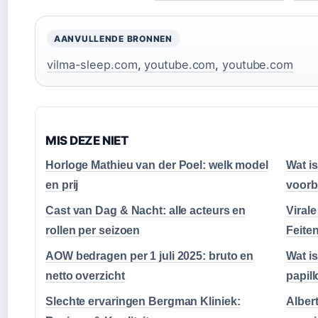
AANVULLENDE BRONNEN
vilma-sleep.com
,
youtube.com
,
youtube.com
MIS DEZE NIET
Horloge Mathieu van der Poel: welk model
Wat i
en prij
voorb
Cast van Dag & Nacht: alle acteurs en
Viral
rollen per seizoen
Feite
AOW bedragen per 1 juli 2025: bruto en
Wat i
netto overzicht
papil
Slechte ervaringen Bergman Kliniek:
Albert