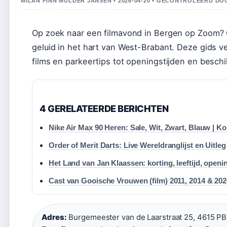
MILAN FINN MULDER JANSEN • 2026-04-20 • GECONTROLEERD DO
Op zoek naar een filmavond in Bergen op Zoom? C
geluid in het hart van West-Brabant. Deze gids v
films en parkeertips tot openingstijden en besch
4 GERELATEERDE BERICHTEN
Nike Air Max 90 Heren: Sale, Wit, Zwart, Blauw | K
Order of Merit Darts: Live Wereldranglijst en Uitleg
Het Land van Jan Klaassen: korting, leeftijd, openi
Cast van Gooische Vrouwen (film) 2011, 2014 & 202
Adres:
Burgemeester van de Laarstraat 25, 4615 P