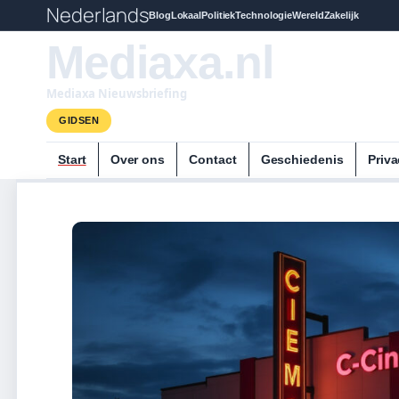
Nederlands
Blog
Lokaal
Politiek
Technologie
Wereld
Zakelijk
Mediaxa.nl
Mediaxa Nieuwsbriefing
GIDSEN
Start
Over ons
Contact
Geschiedenis
Priva