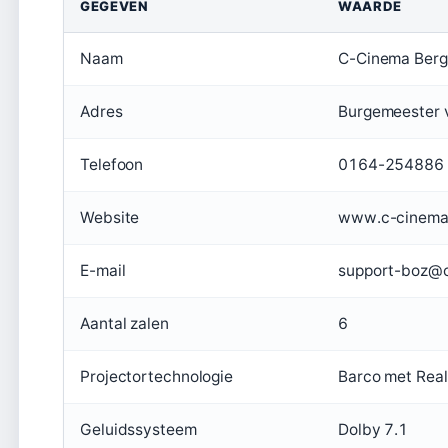
GEGEVEN
WAARDE
Naam
C-Cinema Berg
Adres
Burgemeester 
Telefoon
0164-254886
Website
www.c-cinema
E-mail
support-boz@c
Aantal zalen
6
Projectortechnologie
Barco met Rea
Geluidssysteem
Dolby 7.1