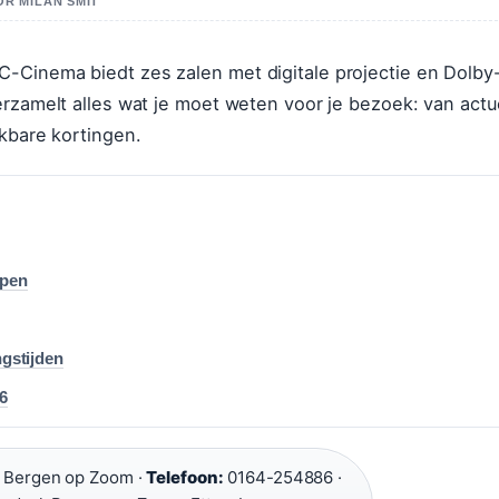
OR MILAN SMIT
-Cinema biedt zes zalen met digitale projectie en Dolby
erzamelt alles wat je moet weten voor je bezoek: van actu
ikbare kortingen.
open
ngstijden
6
B Bergen op Zoom ·
Telefoon:
0164-254886 ·