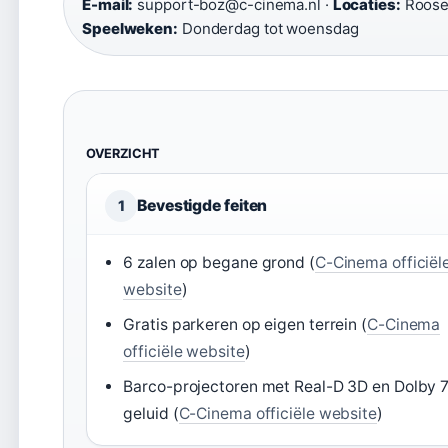
E-mail:
support-boz@c-cinema.nl ·
Locaties:
Roosen
Speelweken:
Donderdag tot woensdag
OVERZICHT
Bevestigde feiten
1
6 zalen op begane grond (
C-Cinema officiël
website
)
Gratis parkeren op eigen terrein (
C-Cinema
officiële website
)
Barco-projectoren met Real-D 3D en Dolby 7
geluid (
C-Cinema officiële website
)