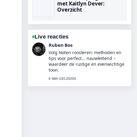
met Kaitlyn Dever:
Overzicht
Live reacties
Sanne Bakker
Nuttige context bij Snowboard 2026
Olympische Spelen – programma
&#038;.... Houd deze live-updates
alsjeblieft gaande.
8 MIN GELEDEN