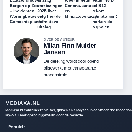
Laatste Nieuws
Uitslag
Weer in Gran
Vitamine D
Bergen op Zoom
verkiezingen
Canaria: actueel
en B12-
– Incidenten,
2025 live:
en
tekort
Woningbouw en
volg hier de
klimaatoverzicht
symptomen:
Gemeenteplannen
definitieve
herken de
uitslag
signalen
OVER DE AUTEUR
Milan Finn Mulder
Jansen
De dekking wordt doorlopend
bijgewerkt met transparante
broncontrole.
MEDIAXA.NL
Mediaxa.nl combineert nieuws, gidsen en analyses in een moderne redaction
lay-out. Doorlopend bijgewerkt door de redactie.
Populair