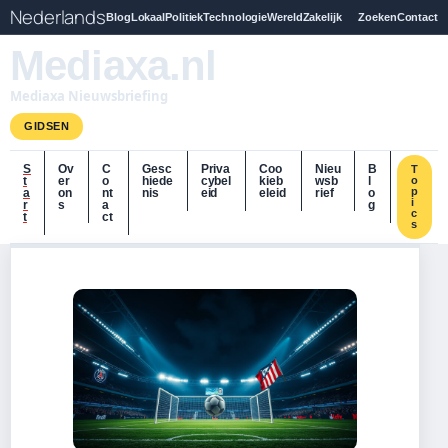
Nederlands
Blog
Lokaal
Politiek
Technologie
Wereld
Zakelijk
Zoeken
Contact
Mediaxa.nl
Mediaxa Nieuwsbriefing
GIDSEN
S
Ov
C
Gesc
Priva
Coo
Nieu
B
T
t
er
o
hiede
cybel
kieb
wsb
l
o
p
a
on
nt
nis
eid
eleid
rief
o
i
r
s
a
g
c
t
ct
s