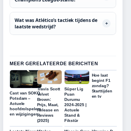
Wat was Atlético’s tactiek tijdens de
laatste wedstrijd?
MEER GERELATEERDE BERICHTEN
Hoe laat
begint F1
zondag?
Travis Scott
Süper Lig
Starttijden
Cast van SOKO
Velvet
Puan
en tv
Potsdam –
Brown:
Durumu
Actuele
Prijs, Maat,
2024-2025 |
hoofdrolspelers
Release en
Actuele
en wijzigingen
Reviews
Stand &
(2025)
Fikstür