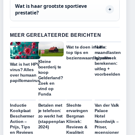
Wat is haar grootste sportieve
prestatie?
MEER GERELATEERDE BERICHTEN
Wat te doen in Lille:
Netto
top tips en
maandlasten
bezienswaardigheden
hypotheek
Kleine
berekenen:
Wat is het HPV
boerderij te
uitleg +
virus? Alles
koop
voorbeelden
over humaan
Gelderland?
papillomavirus
Zoek en
vind op
Funda
Inductie
Betalen met
Slechte
Van der Valk
Kookplaat
je telefoon:
ervaringen
Palace
Beschermer
zo werkt het
Bergman
Hotel
Action –
(stappenplan
Kliniek:
Noordwijk –
Prijs, Tips
2024)
Reviews &
Priser,
en Reviews
Kwaliteit
recensioner