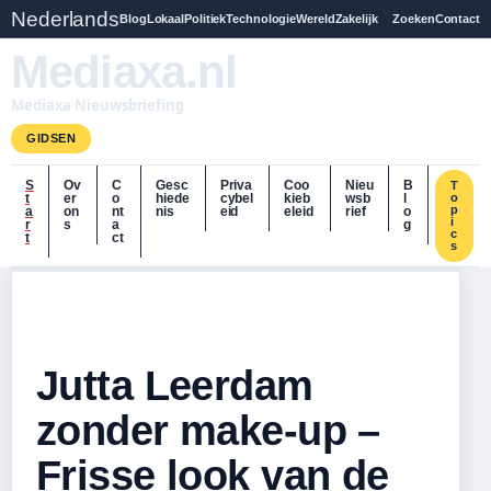
Nederlands
Blog
Lokaal
Politiek
Technologie
Wereld
Zakelijk
Zoeken
Contact
Mediaxa.nl
Mediaxa Nieuwsbriefing
GIDSEN
S
Ov
C
Gesc
Priva
Coo
Nieu
B
T
t
er
o
hiede
cybel
kieb
wsb
l
o
p
a
on
nt
nis
eid
eleid
rief
o
i
r
s
a
g
c
t
ct
s
Jutta Leerdam
zonder make-up –
Frisse look van de