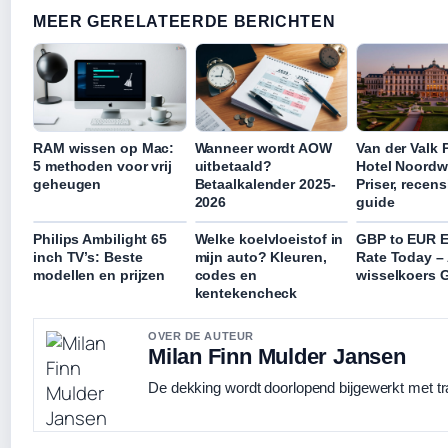
MEER GERELATEERDE BERICHTEN
RAM wissen op Mac:
Wanneer wordt AOW
Van der Valk 
5 methoden voor vrij
uitbetaald?
Hotel Noordwi
geheugen
Betaalkalender 2025-
Priser, recen
2026
guide
Philips Ambilight 65
Welke koelvloeistof in
GBP to EUR 
inch TV’s: Beste
mijn auto? Kleuren,
Rate Today –
modellen en prijzen
codes en
wisselkoers
kentekencheck
OVER DE AUTEUR
Milan Finn Mulder Jansen
De dekking wordt doorlopend bijgewerkt met tr