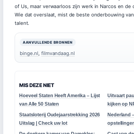
of Us, maar verwaarloos zijn werk in Narcos en de o
Wie dat overslaat, mist de beste onderbouwing van 
talent.
AANVULLENDE BRONNEN
binge.nl
,
filmvandaag.nl
MIS DEZE NIET
Hoeveel Staten Heeft Amerika – Lijst
Uitvaart pau
van Alle 50 Staten
kijken op N
Staatsloterij Oudejaarstrekking 2026
Nederland –
Uitslag | Check uw lot
opstellinge
De donkere kamer van Damokles:
Cast van de