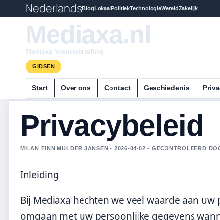
Nederlands
Blog
Lokaal
Politiek
Technologie
Wereld
Zakelijk
Mediaxa.nl
Mediaxa Nieuwsbriefing
GIDSEN
Start
Over ons
Contact
Geschiedenis
Priva
Privacybeleid
MILAN FINN MULDER JANSEN • 2026-04-02 • GECONTROLEERD D
Inleiding
Bij Mediaxa hechten we veel waarde aan uw pr
omgaan met uw persoonlijke gegevens wanne