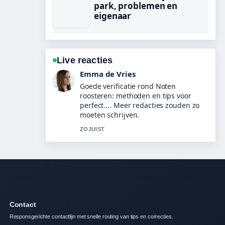
park, problemen en
eigenaar
Live reacties
Noah Jansen
Sterke duiding rond Snowboard 2026
Olympische Spelen – programma
&#038;.... Dit is de duidelijkste
samenvatting die ik vandaag heb
gezien.
3 MIN GELEDEN
Contact