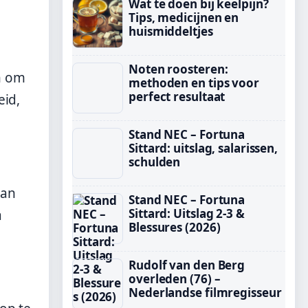
Wat te doen bij keelpijn?
Tips, medicijnen en
huismiddeltjes
Noten roosteren:
n om
methoden en tips voor
perfect resultaat
eid,
Stand NEC – Fortuna
Sittard: uitslag, salarissen,
schulden
aan
Stand NEC – Fortuna
Sittard: Uitslag 2-3 &
a
Blessures (2026)
Rudolf van den Berg
overleden (76) –
Nederlandse filmregisseur