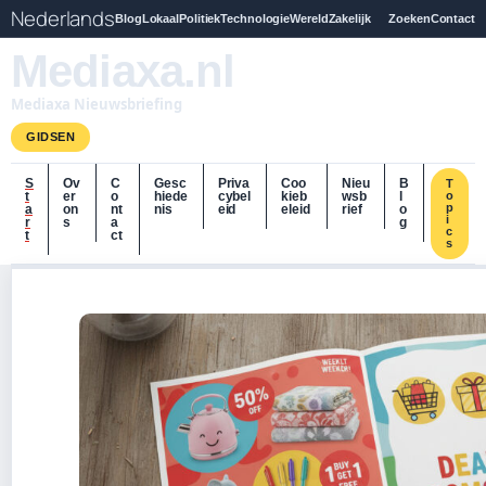
Nederlands
Blog
Lokaal
Politiek
Technologie
Wereld
Zakelijk
Zoeken
Contact
Mediaxa.nl
Mediaxa Nieuwsbriefing
GIDSEN
S
Ov
C
Gesc
Priva
Coo
Nieu
B
T
t
er
o
hiede
cybel
kieb
wsb
l
o
p
a
on
nt
nis
eid
eleid
rief
o
i
r
s
a
g
c
t
ct
s