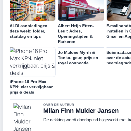
ALDI aanbiedingen
Albert Heijn Etten-
E-mailhandt
deze week: folder,
Leur: Adres,
instellen in
startdag en tips
Openingstijden &
Gmail en App
Parkeren
Jo Malone Myrrh &
Buienradar.n
Tonka: geur, prijs en
over de actu
royal connectie
neerslagrad
iPhone 16 Pro Max
KPN: niet verkrijgbaar,
prijs & deals
OVER DE AUTEUR
Milan Finn Mulder Jansen
De dekking wordt doorlopend bijgewerkt met tr