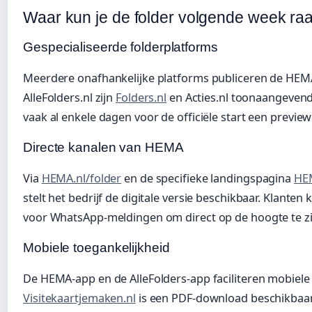
Waar kun je de folder volgende week ra
Gespecialiseerde folderplatforms
Meerdere onafhankelijke platforms publiceren de HEMA-f
AlleFolders.nl zijn
Folders.nl
en Acties.nl toonaangevend
vaak al enkele dagen voor de officiële start een previ
Directe kanalen van HEMA
Via
HEMA.nl/folder
en de specifieke landingspagina
HEM
stelt het bedrijf de digitale versie beschikbaar. Klant
voor WhatsApp-meldingen om direct op de hoogte te zij
Mobiele toegankelijkheid
De HEMA-app en de AlleFolders-app faciliteren mobiel
Visitekaartjemaken.nl
is een PDF-download beschikbaar