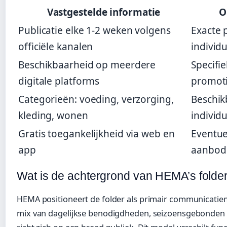
Vastgestelde informatie
O
Publicatie elke 1-2 weken volgens
Exacte 
officiële kanalen
individ
Beschikbaarheid op meerdere
Specifi
digitale platforms
promoti
Categorieën: voeding, verzorging,
Beschik
kleding, wonen
individu
Gratis toegankelijkheid via web en
Eventue
app
aanbod
Wat is de achtergrond van HEMA’s folder
HEMA positioneert de folder als primair communicatiem
mix van dagelijkse benodigdheden, seizoensgebonden 