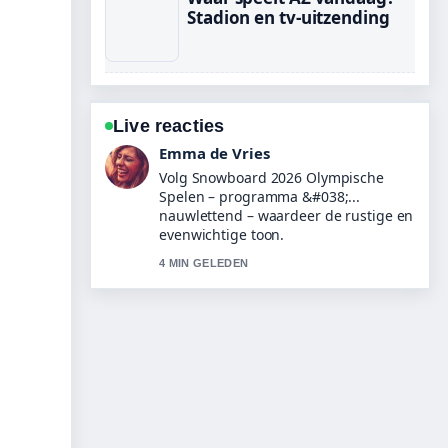
Stadion en tv-uitzending
Live reacties
Noah Jansen
Nuttige context bij Wat te doen bij
keelpijn? Tips, medicijnen.... Houd
deze live-updates alsjeblieft gaande.
6 MIN GELEDEN