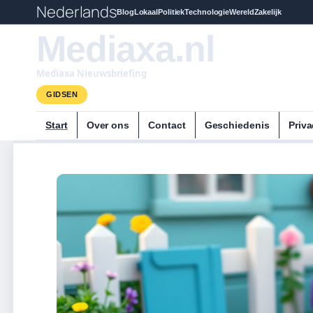
Nederlands
Blog
Lokaal
Politiek
Technologie
Wereld
Zakelijk
Mediaxa.nl
Mediaxa Nieuwsbriefing
GIDSEN
Start
Over ons
Contact
Geschiedenis
Priva