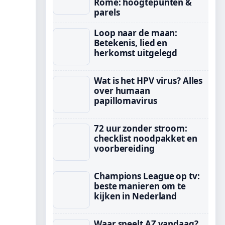
Rome: hoogtepunten &
parels
Loop naar de maan:
Betekenis, lied en
herkomst uitgelegd
Wat is het HPV virus? Alles
over humaan
papillomavirus
72 uur zonder stroom:
checklist noodpakket en
voorbereiding
Champions League op tv:
beste manieren om te
kijken in Nederland
Waar speelt AZ vandaag?