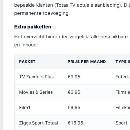
bepaalde klanten (TotaalTV actuele aanbieding). Di
permanente toevoeging.
Extra pakketten
Het overzicht hieronder vergelijkt alle beschikbar
en inhoud:
PAKKET
PRIJS PER MAAND
TYPE 
TV Zenders Plus
€9,95
Entert
Movies & Series
€6,95
Films e
Film1
€9,95
Filmka
Ziggo Sport Totaal
€16,95
Sport