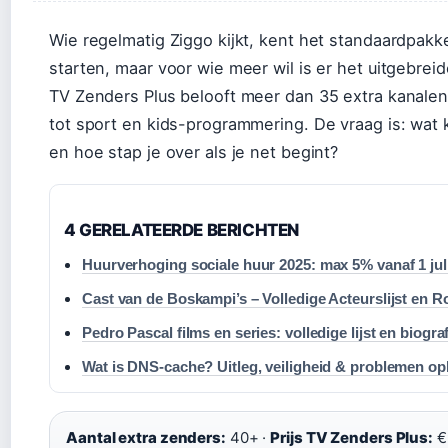
Wie regelmatig Ziggo kijkt, kent het standaardpak
starten, maar voor wie meer wil is er het uitgebre
TV Zenders Plus belooft meer dan 35 extra kanale
tot sport en kids-programmering. De vraag is: wat kr
en hoe stap je over als je net begint?
4 GERELATEERDE BERICHTEN
Huurverhoging sociale huur 2025: max 5% vanaf 1 jul
Cast van de Boskampi’s – Volledige Acteurslijst en R
Pedro Pascal films en series: volledige lijst en biogra
Wat is DNS-cache? Uitleg, veiligheid & problemen o
Aantal extra zenders:
40+ ·
Prijs TV Zenders Plus:
€