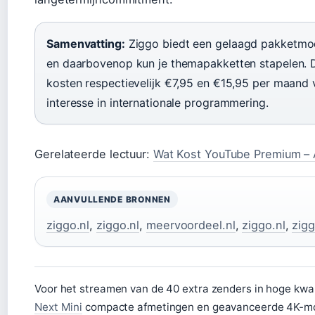
Samenvatting:
Ziggo biedt een gelaagd pakketmod
en daarbovenop kun je themapakketten stapelen. D
kosten respectievelijk €7,95 en €15,95 per maand 
interesse in internationale programmering.
Gerelateerde lectuur:
Wat Kost YouTube Premium – A
AANVULLENDE BRONNEN
ziggo.nl
,
ziggo.nl
,
meervoordeel.nl
,
ziggo.nl
,
zigg
Voor het streamen van de 40 extra zenders in hoge kwal
Next Mini
compacte afmetingen en geavanceerde 4K-mo