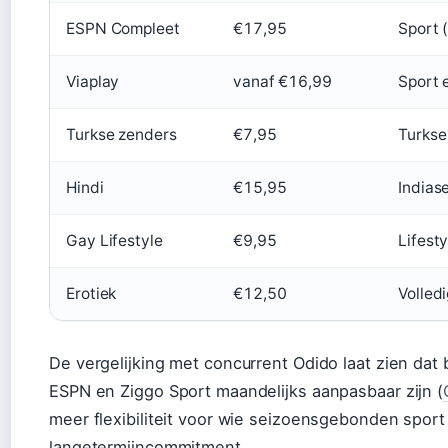
ESPN Compleet
€17,95
Sport 
Viaplay
vanaf €16,99
Sport 
Turkse zenders
€7,95
Turkse
Hindi
€15,95
Indias
Gay Lifestyle
€9,95
Lifesty
Erotiek
€12,50
Volled
De vergelijking met concurrent Odido laat zien dat 
ESPN en Ziggo Sport maandelijks aanpasbaar zijn (
meer flexibiliteit voor wie seizoensgebonden sport 
langetermijncommitment.