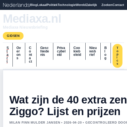
Nederlands
Blog
Lokaal
Politiek
Technologie
Wereld
Zakelijk
Zoeken
Contact
Mediaxa.nl
Mediaxa Nieuwsbriefing
GIDSEN
S
Ov
C
Gesc
Priva
Coo
Nieu
B
T
t
er
o
hiede
cybel
kieb
wsb
l
o
p
a
on
nt
nis
eid
eleid
rief
o
i
r
s
a
g
c
t
ct
s
Wat zijn de 40 extra zen
Ziggo? Lijst en prijzen
MILAN FINN MULDER JANSEN • 2026-04-20 • GECONTROLEERD DO