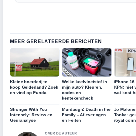
MEER GERELATEERDE BERICHTEN
Kleine boerderij te
Welke koelvloeistof in
iPhone 16 
koop Gelderland? Zoek
mijn auto? Kleuren,
KPN: niet v
en vind op Funda
codes en
wat kost h
kentekencheck
Stronger With You
Murdaugh: Death in the
Jo Malone
Intensely: Review en
Family – Afleveringen
Tonka: geur
Geuranalyse
en Feiten
royal conn
OVER DE AUTEUR