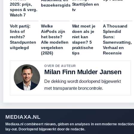
2025: prijs,
Starttijden en
bezoekersgids
specs & verg.
tv
Watch 7
Volt partij:
Welke
Wat moet je
A Thousand
links of
AirPods zijn
doen als je
Splendid
rechts?
het beste?
niet kan
Suns:
Standpunten
Alle modellen
slapen? 5
Samenvatting,
uitgelegd
vergeleken
praktische
Verhaal en
(2026)
tips
Recensie
OVER DE AUTEUR
Milan Finn Mulder Jansen
De dekking wordt doorlopend bijgewerkt
met transparante broncontrole.
MEDIAXA.NL
Mediaxa.nl combineert nieuws, gidsen en analyses in een moderne redaction
lay-out. Doorlopend bijgewerkt door de redactie.