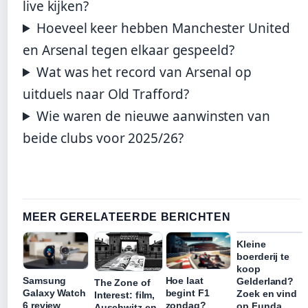
live kijken?
Hoeveel keer hebben Manchester United
en Arsenal tegen elkaar gespeeld?
Wat was het record van Arsenal op
uitduels naar Old Trafford?
Wie waren de nieuwe aanwinsten van
beide clubs voor 2025/26?
MEER GERELATEERDE BERICHTEN
Kleine
boerderij te
koop
Samsung
Hoe laat
Gelderland?
The Zone of
Galaxy Watch
begint F1
Zoek en vind
Interest: film,
6 review
zondag?
op Funda
Auschwitz en