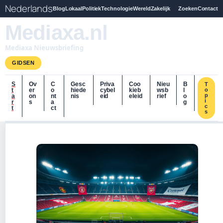
Nederlands
Blog
Lokaal
Politiek
Technologie
Wereld
Zakelijk
Zoeken
Contact
Mediaxa.nl
Mediaxa Nieuwsbriefing
GIDSEN
S
Ov
C
Gesc
Priva
Coo
Nieu
B
T
t
er
o
hiede
cybel
kieb
wsb
l
o
p
a
on
nt
nis
eid
eleid
rief
o
i
r
s
a
g
c
t
ct
s