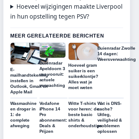
Hoeveel wijzigingen maakte Liverpool
in hun opstelling tegen PSV?
MEER GERELATEERDE BERICHTEN
Buienradar Zwolle
14 dagen:
Weersverwachting
Buienradar
Hoeveel gram
Apeldoorn 3
E-
suiker is een
uur vooruit:
mailhandtekening
suikerklontje?
actuele
instellen in
Alles wat je
verwachting
Outlook, Gmail en
moet weten
Apple Mail
Wasmachine
Vodafone
Witte T-shirts
Wat is DNS-
en droger in
iPhone 14
voor heren: de
cache?
1: de
Pro
beste basic
Uitleg,
complete
abonnement:
shirts &
veiligheid &
afweging
Deals &
onderhoudstips
problemen
Prijzen
oplossen