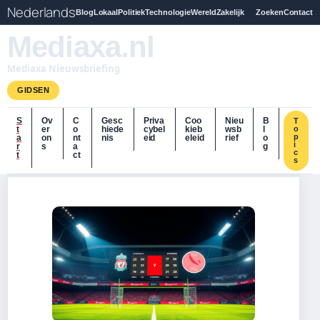
Nederlands
Blog
Lokaal
Politiek
Technologie
Wereld
Zakelijk
Zoeken
Contact
Mediaxa.nl
Mediaxa Nieuwsbriefing
GIDSEN
S
Ov
C
Gesc
Priva
Coo
Nieu
B
T
t
er
o
hiede
cybel
kieb
wsb
l
o
p
a
on
nt
nis
eid
eleid
rief
o
i
r
s
a
g
c
t
ct
s