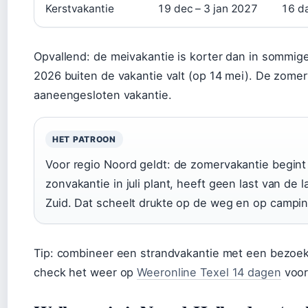
Kerstvakantie
19 dec – 3 jan 2027
16 d
Opvallend: de meivakantie is korter dan in sommig
2026 buiten de vakantie valt (op 14 mei). De zomer
aaneengesloten vakantie.
HET PATROON
Voor regio Noord geldt: de zomervakantie begint i
zonvakantie in juli plant, heeft geen last van de
Zuid. Dat scheelt drukte op de weg en op campin
Tip: combineer een strandvakantie met een bezoe
check het weer op
Weeronline Texel 14 dagen
voor 