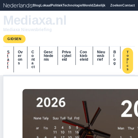
Nederlands
Blog
Lokaal
Politiek
Technologie
Wereld
Zakelijk
Zoeken
Contact
Mediaxa.nl
Mediaxa Nieuwsbriefing
GIDSEN
S
Ov
C
Gesc
Priva
Coo
Nieu
B
T
t
er
o
hiede
cybel
kieb
wsb
l
o
p
a
on
nt
nis
eid
eleid
rief
o
i
r
s
a
g
c
t
ct
s