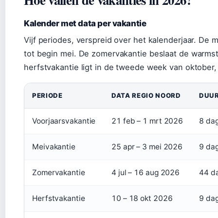
Kalender met data per vakantie
Vijf periodes, verspreid over het kalenderjaar. De m
tot begin mei. De zomervakantie beslaat de warmst
herfstvakantie ligt in de tweede week van oktober, e
PERIODE
DATA REGIO NOORD
DUU
Voorjaarsvakantie
21 feb – 1 mrt 2026
8 da
Meivakantie
25 apr – 3 mei 2026
9 da
Zomervakantie
4 jul – 16 aug 2026
44 d
Herfstvakantie
10 – 18 okt 2026
9 da