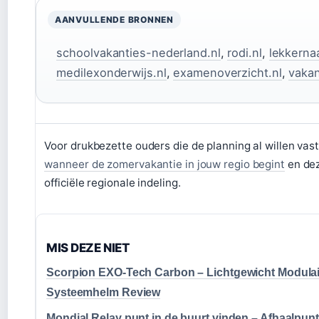
AANVULLENDE BRONNEN
schoolvakanties-nederland.nl
,
rodi.nl
,
lekkerna
medilexonderwijs.nl
,
examenoverzicht.nl
,
vakan
Voor drukbezette ouders die de planning al willen vas
wanneer de zomervakantie in jouw regio begint
en dez
officiële regionale indeling.
MIS DEZE NIET
Scorpion EXO-Tech Carbon – Lichtgewicht Modulai
Systeemhelm Review
Mondial Relay punt in de buurt vinden – Afhaalpun