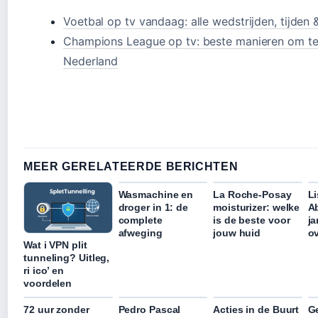
Voetbal op tv vandaag: alle wedstrijden, tijden 
Champions League op tv: beste manieren om te 
Nederland
MEER GERELATEERDE BERICHTEN
Wasmachine en
La Roche-Posay
L
droger in 1: de
moisturizer: welke
A
complete
is de beste voor
ja
afweging
jouw huid
o
Wat i VPN plit
tunneling? Uitleg,
ri ico’ en
voordelen
72 uur zonder
Pedro Pascal
Acties in de Buurt
G