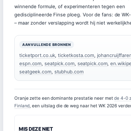
winnende formule, of experimenteren tegen een
gedisciplineerde Finse ploeg. Voor de fans: de WK
– maar zonder verslapping wordt hij niet werkelijkh
AANVULLENDE BRONNEN
ticketport.co.uk
,
ticketkosta.com
,
johancruijffare
espn.com
,
seatpick.com
,
seatpick.com
,
en.wikip
seatgeek.com
,
stubhub.com
Oranje zette een dominante prestatie neer met
de 4-0 
Finland
, een uitslag die de weg naar het WK 2026 verder
MIS DEZE NIET