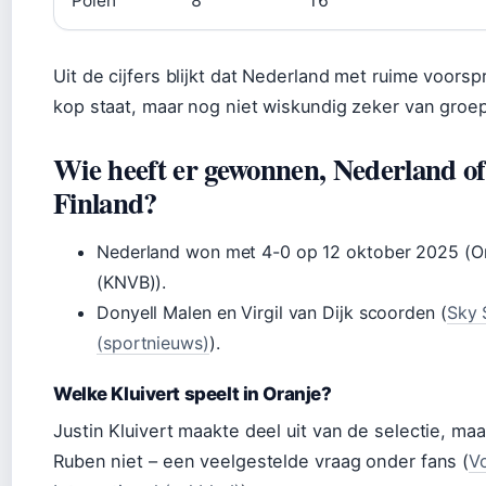
Polen
8
16
Uit de cijfers blijkt dat Nederland met ruime voors
kop staat, maar nog niet wiskundig zeker van groe
Wie heeft er gewonnen, Nederland of
Finland?
Nederland won met 4-0 op 12 oktober 2025 (O
(KNVB)).
Donyell Malen en Virgil van Dijk scoorden (
Sky 
(sportnieuws)
).
Welke Kluivert speelt in Oranje?
Justin Kluivert maakte deel uit van de selectie, maa
Ruben niet – een veelgestelde vraag onder fans (
V