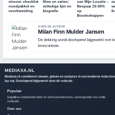
stroom: checklist
films en series:
van Mijn Locatie –
o
noodpakket en
volledige lijst en
Bespaar 10-30%
ve
voorbereiding
biografie
op
fo
Boodschappen
OVER DE AUTEUR
Milan Finn Mulder Jansen
De dekking wordt doorlopend bijgewerkt met t
broncontrole.
MEDIAXA.NL
Mediaxa.nl combineert nieuws, gidsen en analyses in een moderne redaction
lay-out. Doorlopend bijgewerkt door de redactie.
Populair
Dagelijkse redactionele briefs en vertrouwensbronnen, samengesteld voor snelle
verificatie.
Over ons