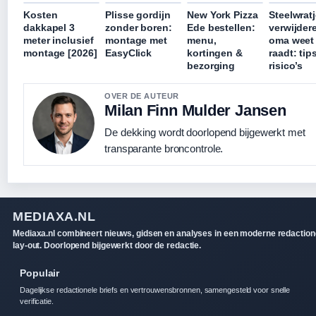
Kosten
Plisse gordijn
New York Pizza
Steelwrat
dakkapel 3
zonder boren:
Ede bestellen:
verwijder
meter inclusief
montage met
menu,
oma weet
montage [2026]
EasyClick
kortingen &
raadt: tip
bezorging
risico’s
OVER DE AUTEUR
Milan Finn Mulder Jansen
De dekking wordt doorlopend bijgewerkt met
transparante broncontrole.
MEDIAXA.NL
Mediaxa.nl combineert nieuws, gidsen en analyses in een moderne redaction
lay-out. Doorlopend bijgewerkt door de redactie.
Populair
Dagelijkse redactionele briefs en vertrouwensbronnen, samengesteld voor snelle
verificatie.