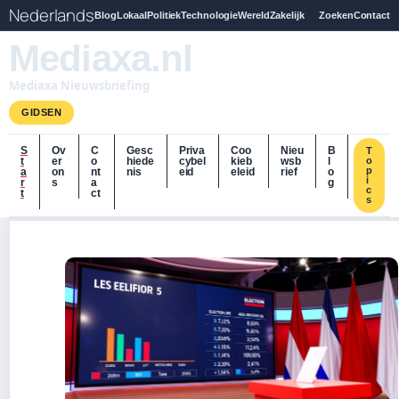
Nederlands
Blog
Lokaal
Politiek
Technologie
Wereld
Zakelijk
Zoeken
Contact
Mediaxa.nl
Mediaxa Nieuwsbriefing
GIDSEN
S
Ov
C
Gesc
Priva
Coo
Nieu
B
T
t
er
o
hiede
cybel
kieb
wsb
l
o
p
a
on
nt
nis
eid
eleid
rief
o
i
r
s
a
g
c
t
ct
s