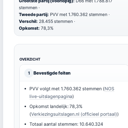
Grootste partij (voorlopig):
D66 met 1.788.817
stemmen ·
Tweede partij:
PVV met 1.760.362 stemmen ·
Verschil:
28.455 stemmen ·
Opkomst:
78,3%
OVERZICHT
Bevestigde feiten
1
PVV volgt met 1.760.362 stemmen (
NOS
live-uitslagenpagina
)
Opkomst landelijk: 78,3%
(
Verkiezingsuitslagen.nl (officieel portaal)
)
Totaal aantal stemmen: 10.640.324