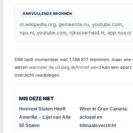
AANVULLENDE BRONNEN
nl.wikipedia.org
,
gemeente.nu
,
youtube.com
,
npo.nl
,
youtube.com
,
rijksoverheid.nl
,
app.nos.nl
D66 leidt momenteel met 1.788.817 stemmen, maar wie 
weten
wanneer de uitslag definitief werd
kan een apart
overzicht raadplegen.
MIS DEZE NIET
Hoeveel Staten Heeft
Weer in Gran Canaria:
Amerika – Lijst van Alle
actueel en
50 Staten
klimaatoverzicht