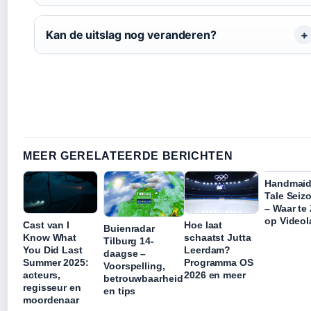
Kan de uitslag nog veranderen?
MEER GERELATEERDE BERICHTEN
Handmaid
Tale Seiz
– Waar te
op Video
Cast van I
Hoe laat
Buienradar
Know What
schaatst Jutta
Tilburg 14-
You Did Last
Leerdam?
daagse –
Summer 2025:
Programma OS
Voorspelling,
acteurs,
2026 en meer
betrouwbaarheid
regisseur en
en tips
moordenaar