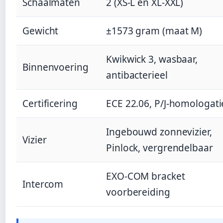
Schaalmaten
2 (XS-L en XL-XXL)
Gewicht
±1573 gram (maat M)
Kwikwick 3, wasbaar,
Binnenvoering
antibacterieel
Certificering
ECE 22.06, P/J-homologati
Ingebouwd zonnevizier,
Vizier
Pinlock, vergrendelbaar
EXO-COM bracket
Intercom
voorbereiding