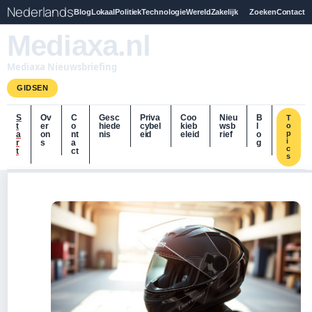
Nederlands
Blog
Lokaal
Politiek
Technologie
Wereld
Zakelijk
Zoeken
Contact
Mediaxa.nl
Mediaxa Nieuwsbriefing
GIDSEN
S
Ov
C
Gesc
Priva
Coo
Nieu
B
T
t
er
o
hiede
cybel
kieb
wsb
l
o
p
a
on
nt
nis
eid
eleid
rief
o
i
r
s
a
g
c
t
ct
s