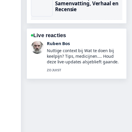
Samenvatting, Verhaal en
Recensie
Live reacties
Sanne Bakker
De berichtgeving over Noten
roosteren: methoden en tips voor
perfect... voelt solide en goed te
volgen.
3 MIN GELEDEN