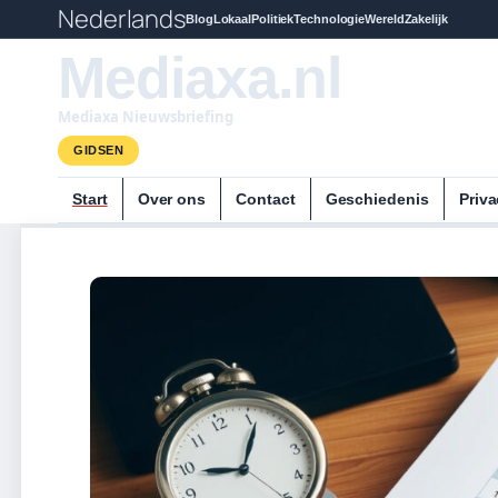
Nederlands
Blog
Lokaal
Politiek
Technologie
Wereld
Zakelijk
Mediaxa.nl
Mediaxa Nieuwsbriefing
GIDSEN
Start
Over ons
Contact
Geschiedenis
Priva