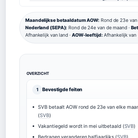
Maandelijkse betaaldatum AOW:
Rond de 23e van
Nederland (SEPA):
Rond de 24e van de maand ·
Be
Afhankelijk van land ·
AOW-leeftijd:
Afhankelijk van
OVERZICHT
Bevestigde feiten
1
SVB betaalt AOW rond de 23e van elke maa
(
SVB
)
Vakantiegeld wordt in mei uitbetaald (
SVB
)
Bedragen veranderen halfjaarlijks (
SVB
)