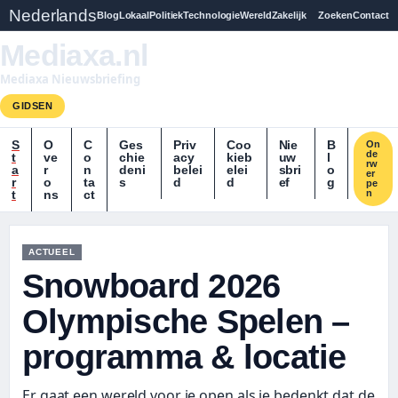
Nederlands
Blog
Lokaal
Politiek
Technologie
Wereld
Zakelijk
Zoeken
Contact
Mediaxa.nl
Mediaxa Nieuwsbriefing
GIDSEN
S
O
C
Ges
Priv
Coo
Nie
B
On
de
t
ve
o
chie
acy
kieb
uw
l
rw
a
r
n
deni
belei
elei
sbri
o
er
r
o
ta
s
d
d
ef
g
pe
t
ns
ct
n
ACTUEEL
Snowboard 2026
Olympische Spelen –
programma & locatie
Er gaat een wereld voor je open als je bedenkt dat de