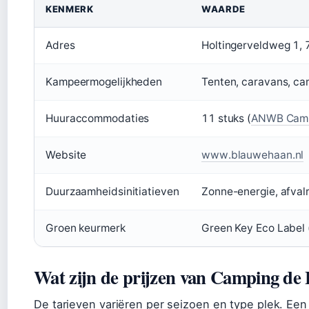
KENMERK
WAARDE
Adres
Holtingerveldweg 1, 
Kampeermogelijkheden
Tenten, caravans, c
Huuraccommodaties
11 stuks (
ANWB Cam
Website
www.blauwehaan.nl
Duurzaamheidsinitiatieven
Zonne-energie, afvalr
Groen keurmerk
Green Key Eco Labe
Wat zijn de prijzen van Camping de
De tarieven variëren per seizoen en type plek. Een r