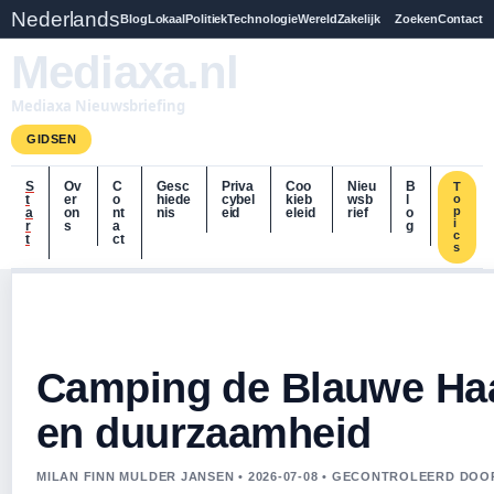
Nederlands
Blog
Lokaal
Politiek
Technologie
Wereld
Zakelijk
Zoeken
Contact
Mediaxa.nl
Mediaxa Nieuwsbriefing
GIDSEN
S
Ov
C
Gesc
Priva
Coo
Nieu
B
T
t
er
o
hiede
cybel
kieb
wsb
l
o
p
a
on
nt
nis
eid
eleid
rief
o
i
r
s
a
g
c
t
ct
s
Camping de Blauwe Haan
en duurzaamheid
MILAN FINN MULDER JANSEN • 2026-07-08 • GECONTROLEERD DOO