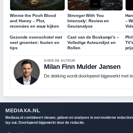
Winnie the Pooh Blood
Stronger With You
Han
and Honey – Plot,
Intensely: Review en
– W
recensies en waar kijken
Geuranalyse
Vid
Gezonde ovenschotel met
Cast van de Boskampi’s –
Phi
veel groenten: fouten en
Volledige Acteurslijst en
TV’
tips
Rollen
prij
OVER DE AUTEUR
Milan Finn Mulder Jansen
De dekking wordt doorlopend bijgewerkt met tr
MEDIAXA.NL
Mediaxa.nl combineert nieuws, gidsen en analyses in een moderne redaction
lay-out. Doorlopend bijgewerkt door de redactie.