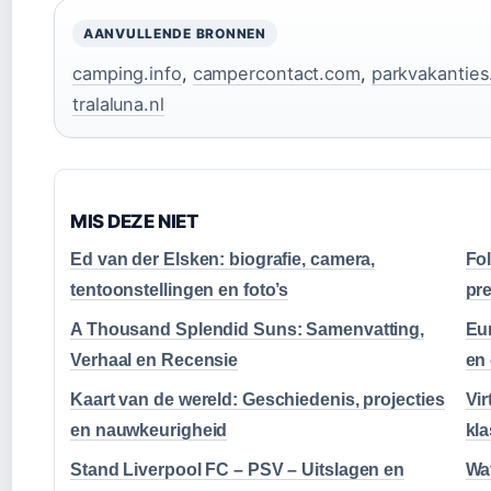
AANVULLENDE BRONNEN
camping.info
,
campercontact.com
,
parkvakanties
tralaluna.nl
MIS DEZE NIET
Ed van der Elsken: biografie, camera,
Fo
tentoonstellingen en foto’s
pr
A Thousand Splendid Suns: Samenvatting,
Eu
Verhaal en Recensie
en
Kaart van de wereld: Geschiedenis, projecties
Vir
en nauwkeurigheid
kl
Stand Liverpool FC – PSV – Uitslagen en
Wat