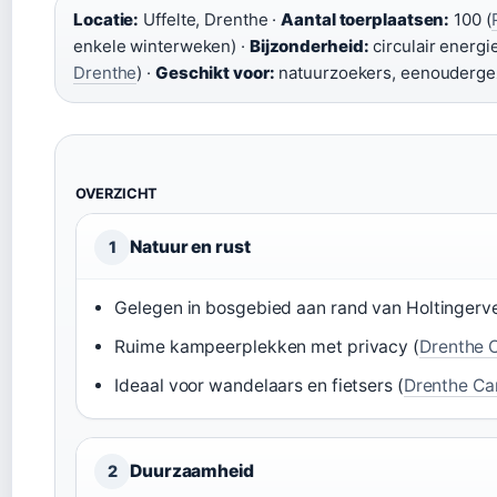
Locatie:
Uffelte, Drenthe ·
Aantal toerplaatsen:
100 (
enkele winterweken) ·
Bijzonderheid:
circulair energ
Drenthe
) ·
Geschikt voor:
natuurzoekers, eenouderge
OVERZICHT
Natuur en rust
1
Gelegen in bosgebied aan rand van Holtingerve
Ruime kampeerplekken met privacy (
Drenthe 
Ideaal voor wandelaars en fietsers (
Drenthe C
Duurzaamheid
2