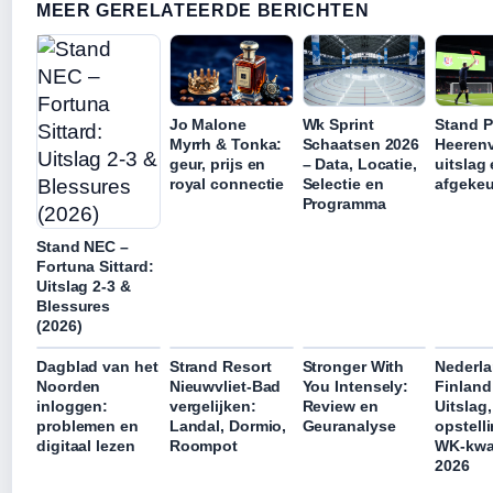
MEER GERELATEERDE BERICHTEN
Jo Malone
Wk Sprint
Stand P
Myrrh & Tonka:
Schaatsen 2026
Heeren
geur, prijs en
– Data, Locatie,
uitslag
royal connectie
Selectie en
afgekeu
Programma
Stand NEC –
Fortuna Sittard:
Uitslag 2-3 &
Blessures
(2026)
Dagblad van het
Strand Resort
Stronger With
Nederla
Noorden
Nieuwvliet-Bad
You Intensely:
Finland
inloggen:
vergelijken:
Review en
Uitslag,
problemen en
Landal, Dormio,
Geuranalyse
opstell
digitaal lezen
Roompot
WK-kwal
2026