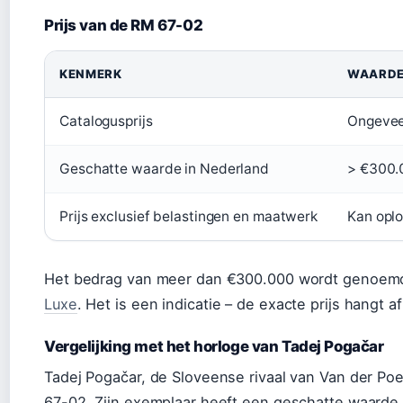
Prijs van de RM 67-02
KENMERK
WAARD
Catalogusprijs
Ongevee
Geschatte waarde in Nederland
> €300.
Prijs exclusief belastingen en maatwerk
Kan opl
Het bedrag van meer dan €300.000 wordt genoemd 
Luxe
. Het is een indicatie – de exacte prijs hangt
Vergelijking met het horloge van Tadej Pogačar
Tadej Pogačar, de Sloveense rivaal van Van der Po
67-02. Zijn exemplaar heeft een geschatte waarde