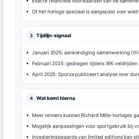
Exacte financiële voorwaarden van de samenw
Of het horloge speciaal is aangepast voor wiel
Tijdlijn-signaal
3
Januari 2025: aankondiging samenwerking (
Wi
Februari 2025: gedragen tijdens WK veldrijden 
April 2025: Sporza publiceert analyse over dure
Wat komt hierna
4
Meer renners kunnen Richard Mille-horloges ga
Mogelijk aanpassingen voor sportgebruik bij 
Investeringswaarde van limited editions kan st