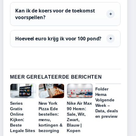
Kan ik de koers voor de toekomst
voorspellen?
Hoeveel euro krijg ik voor 100 pond?
MEER GERELATEERDE BERICHTEN
Folder
Hema
Volgende
Series
New York
Nike Air Max
Week –
Gratis
Pizza Ede
90 Heren:
Data, deals
Online
bestellen:
Sale, Wit,
en preview
Kijken:
menu,
Zwart,
Beste
kortingen &
Blauw |
Legale Sites
bezorging
Kopen