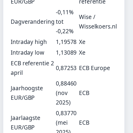
EUR/GBP
referentie
-0,11%
Wise /
Dagverandering
tot
Wisselkoers.nl
-0,22%
Intraday high
1,19578
Xe
Intraday low
1,13089
Xe
ECB referentie 2
0,87253
ECB Europe
april
0,88460
Jaarhoogste
(nov
ECB
EUR/GBP
2025)
0,83770
Jaarlaagste
(mei
ECB
EUR/GBP
2025)