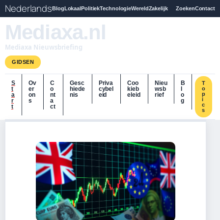
Nederlands
Blog
Lokaal
Politiek
Technologie
Wereld
Zakelijk
Zoeken
Contact
Mediaxa.nl
Mediaxa Nieuwsbriefing
GIDSEN
S
Ov
C
Gesc
Priva
Coo
Nieu
B
T
t
er
o
hiede
cybel
kieb
wsb
l
o
p
a
on
nt
nis
eid
eleid
rief
o
i
r
s
a
g
c
t
ct
s