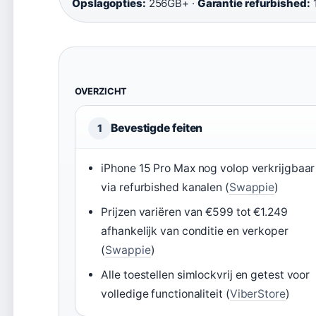
Opslagopties:
256GB+ ·
Garantie refurbished:
OVERZICHT
Bevestigde feiten
1
iPhone 15 Pro Max nog volop verkrijgbaar
via refurbished kanalen (
Swappie
)
Prijzen variëren van €599 tot €1.249
afhankelijk van conditie en verkoper
(
Swappie
)
Alle toestellen simlockvrij en getest voor
volledige functionaliteit (
ViberStore
)