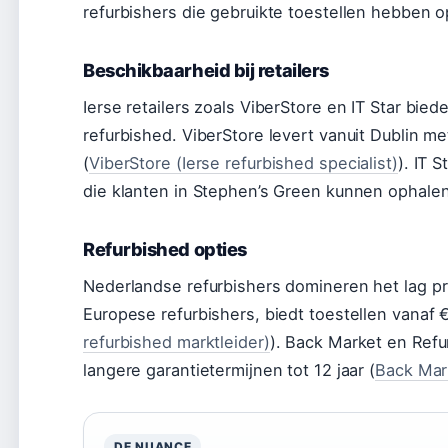
refurbishers die gebruikte toestellen hebben o
Beschikbaarheid bij retailers
Ierse retailers zoals ViberStore en IT Star bie
refurbished. ViberStore levert vanuit Dublin m
(
ViberStore (Ierse refurbished specialist)
). IT 
die klanten in Stephen’s Green kunnen ophalen
Refurbished opties
Nederlandse refurbishers domineren het lag p
Europese refurbishers, biedt toestellen vanaf €
refurbished marktleider)
). Back Market en Refu
langere garantietermijnen tot 12 jaar (
Back Mar
DE NUANCE