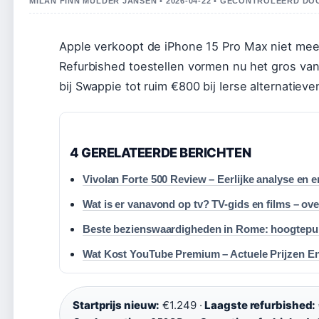
MILAN FINN MULDER JANSEN • 2026-04-22 • GECONTROLEERD DO
Apple verkoopt de iPhone 15 Pro Max niet meer
Refurbished toestellen vormen nu het gros van 
bij Swappie tot ruim €800 bij Ierse alternatieve
4 GERELATEERDE BERICHTEN
Vivolan Forte 500 Review – Eerlijke analyse en 
Wat is er vanavond op tv? TV-gids en films – ove
Beste bezienswaardigheden in Rome: hoogtepun
Wat Kost YouTube Premium – Actuele Prijzen E
Startprijs nieuw:
€1.249 ·
Laagste refurbished: