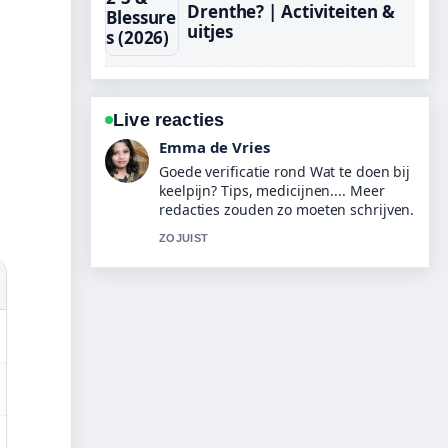
Drenthe? | Activiteiten &
uitjes
Live reacties
Noah Jansen
Sterke duiding rond Noten roosteren:
methoden en tips voor perfect.... Dit is
de duidelijkste samenvatting die ik
vandaag heb gezien.
3 MIN GELEDEN