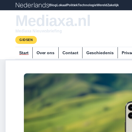
Nederlands
Blog
Lokaal
Politiek
Technologie
Wereld
Zakelijk
Mediaxa.nl
Mediaxa Nieuwsbriefing
GIDSEN
Start
Over ons
Contact
Geschiedenis
Priva