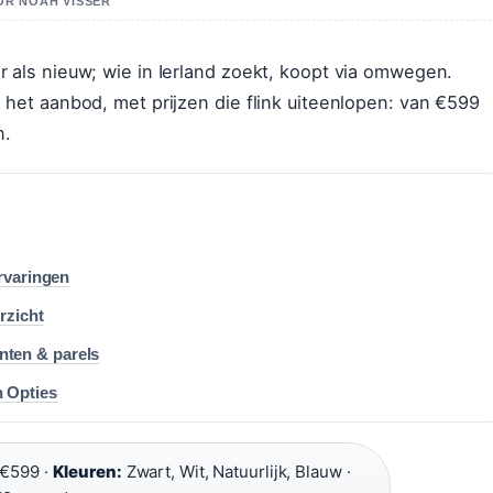
OR NOAH VISSER
 als nieuw; wie in Ierland zoekt, koopt via omwegen.
het aanbod, met prijzen die flink uiteenlopen: van €599
n.
ervaringen
rzicht
ten & parels
n Opties
€599 ·
Kleuren:
Zwart, Wit, Natuurlijk, Blauw ·