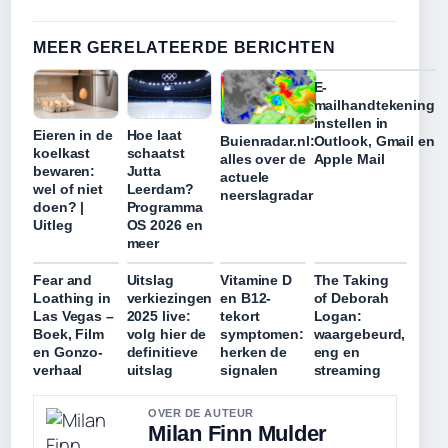
MEER GERELATEERDE BERICHTEN
E-
mailhandtekening
instellen in
Eieren in de
Hoe laat
Outlook, Gmail en
Buienradar.nl:
koelkast
schaatst
Apple Mail
alles over de
bewaren:
Jutta
actuele
wel of niet
Leerdam?
neerslagradar
doen? |
Programma
Uitleg
OS 2026 en
meer
Fear and
Uitslag
Vitamine D
The Taking
Loathing in
verkiezingen
en B12-
of Deborah
Las Vegas –
2025 live:
tekort
Logan:
Boek, Film
volg hier de
symptomen:
waargebeurd,
en Gonzo-
definitieve
herken de
eng en
verhaal
uitslag
signalen
streaming
OVER DE AUTEUR
Milan Finn Mulder