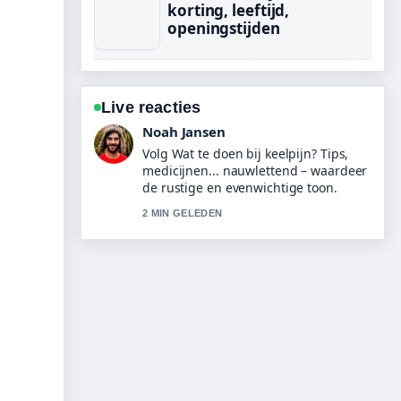
korting, leeftijd,
openingstijden
Live reacties
Lotte de Boer
Nuttige context bij Noten roosteren:
methoden en tips voor perfect....
Houd deze live-updates alsjeblieft
gaande.
4 MIN GELEDEN