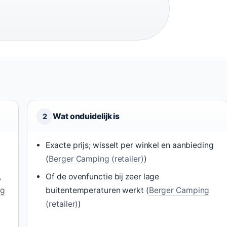
Wat onduidelijk is
2
Exacte prijs; wisselt per winkel en aanbieding
(
Berger Camping (retailer)
)
,
Of de ovenfunctie bij zeer lage
og
buitentemperaturen werkt (
Berger Camping
(retailer)
)