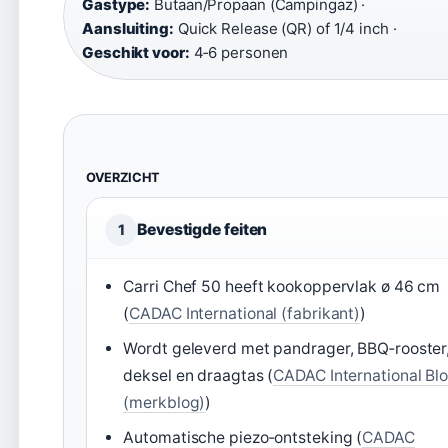
Gastype:
Butaan/Propaan (Campingaz) ·
Aansluiting:
Quick Release (QR) of 1/4 inch ·
Geschikt voor:
4‑6 personen
OVERZICHT
Bevestigde feiten
1
Carri Chef 50 heeft kookoppervlak ø 46 cm
(
CADAC International (fabrikant)
)
Wordt geleverd met pandrager, BBQ‑rooster
deksel en draagtas (
CADAC International Bl
(merkblog)
)
Automatische piezo‑ontsteking (
CADAC