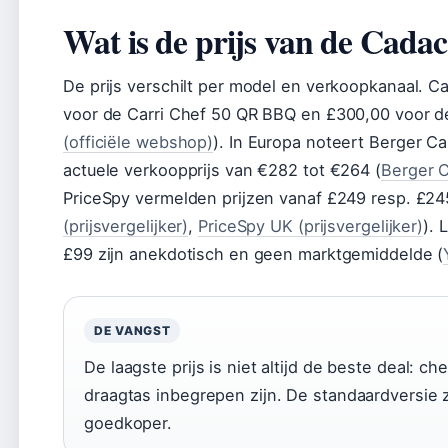
Wat is de prijs van de Cada
De prijs verschilt per model en verkoopkanaal. C
voor de Carri Chef 50 QR BBQ en £300,00 voor de
(officiële webshop)
). In Europa noteert Berger 
actuele verkoopprijs van €282 tot €264 (
Berger C
PriceSpy vermelden prijzen vanaf £249 resp. £245
(prijsvergelijker)
,
PriceSpy UK (prijsvergelijker)
). 
£99 zijn anekdotisch en geen marktgemiddelde (
DE VANGST
De laagste prijs is niet altijd de beste deal: c
draagtas inbegrepen zijn. De standaardversie 
goedkoper.