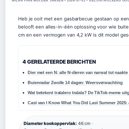
MILAN FINN MULDER JANSEN • 2026-07-01 • GECONTROLEERD DO
Heb je ooit met een gasbarbecue gestaan op een
belooft een alles-in-één oplossing voor wie bui
cm en een vermogen van 4,2 kW is dit model gesc
4 GERELATEERDE BERICHTEN
Dier met een N: alle N-dieren van narwal tot naakte
Buienradar Zwolle 14 dagen: Weersverwachting
Wat betekent tralalero tralala? De TikTok-meme uit
Cast van I Know What You Did Last Summer 2025: 
Diameter kookoppervlak:
46 cm ·