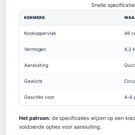
Snelle specificat
KENMERK
WAA
Kookoppervlak
46 c
Vermogen
4,2 
Aansluiting
Quic
Gewicht
Circ
Geschikt voor
4–6 
Het patroon:
de specificaties wijzen op een kra
voldoende opties voor aansluiting.