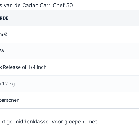
ies van de Cadac Carri Chef 50
RDE
m Ø
kW
k Release of 1/4 inch
a 12 kg
personen
chtige middenklasser voor groepen, met