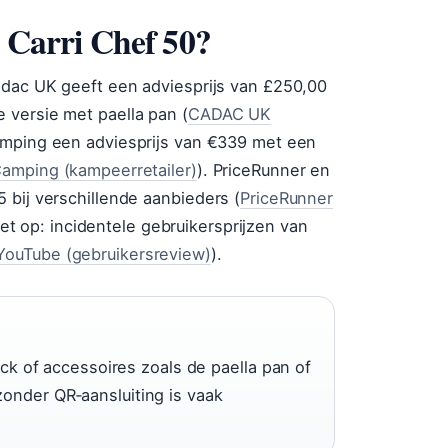
c Carri Chef 50?
adac UK geeft een adviesprijs van £250,00
 versie met paella pan (
CADAC UK
Camping een adviesprijs van €339 met een
amping (kampeerretailer)
). PriceRunner en
 bij verschillende aanbieders (
PriceRunner
Let op: incidentele gebruikersprijzen van
YouTube (gebruikersreview)
).
heck of accessoires zoals de paella pan of
zonder QR‑aansluiting is vaak