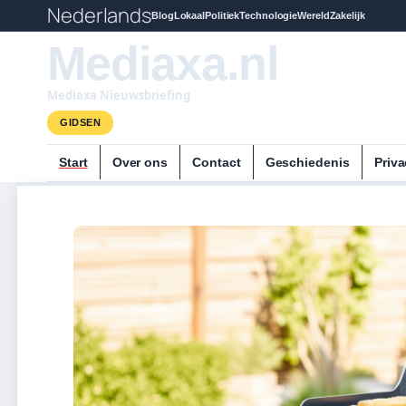
Nederlands
Blog
Lokaal
Politiek
Technologie
Wereld
Zakelijk
Mediaxa.nl
Mediaxa Nieuwsbriefing
GIDSEN
Start
Over ons
Contact
Geschiedenis
Priva