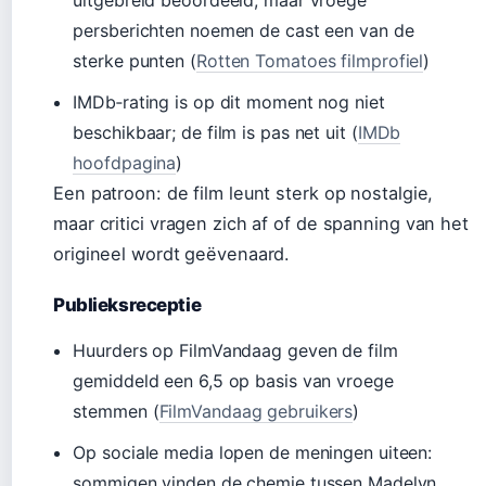
uitgebreid beoordeeld, maar vroege
persberichten noemen de cast een van de
sterke punten (
Rotten Tomatoes filmprofiel
)
IMDb‑rating is op dit moment nog niet
beschikbaar; de film is pas net uit (
IMDb
hoofdpagina
)
Een patroon: de film leunt sterk op nostalgie,
maar critici vragen zich af of de spanning van het
origineel wordt geëvenaard.
Publieksreceptie
Huurders op FilmVandaag geven de film
gemiddeld een 6,5 op basis van vroege
stemmen (
FilmVandaag gebruikers
)
Op sociale media lopen de meningen uiteen:
sommigen vinden de chemie tussen Madelyn