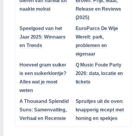
dieren van narwal tot
Brown: Prijs, Maat,
naakte molrat
Release en Reviews
(2025)
Speelgoed van het
EuroParcs De Wije
Jaar 2025: Winnaars
Werelt: park,
en Trends
problemen en
eigenaar
Hoeveel gram suiker
Q Music Foute Party
is een suikerklontje?
2026: data, locatie en
Alles wat je moet
tickets
weten
A Thousand Splendid
Spruitjes uit de oven:
Suns: Samenvatting,
knapperig recept met
Verhaal en Recensie
honing en spekjes