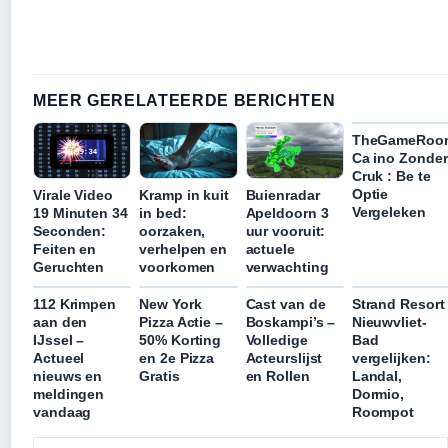
MEER GERELATEERDE BERICHTEN
TheGameRoo
Ca ino Zonder
Cruk : Be te
Optie
Virale Video
Kramp in kuit
Buienradar
Vergeleken
19 Minuten 34
in bed:
Apeldoorn 3
Seconden:
oorzaken,
uur vooruit:
Feiten en
verhelpen en
actuele
Geruchten
voorkomen
verwachting
112 Krimpen
New York
Cast van de
Strand Resort
aan den
Pizza Actie –
Boskampi’s –
Nieuwvliet-
IJssel –
50% Korting
Volledige
Bad
Actueel
en 2e Pizza
Acteurslijst
vergelijken:
nieuws en
Gratis
en Rollen
Landal,
meldingen
Dormio,
vandaag
Roompot