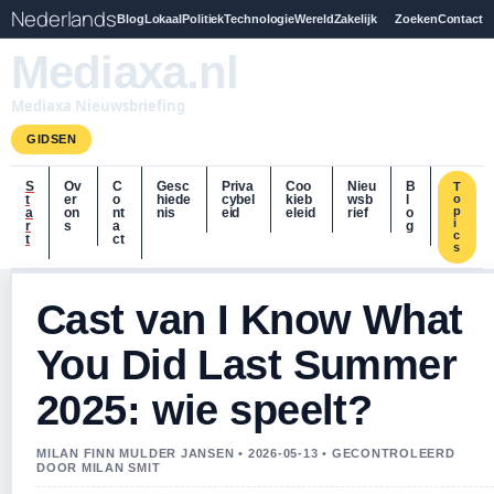
Nederlands
Blog
Lokaal
Politiek
Technologie
Wereld
Zakelijk
Zoeken
Contact
Mediaxa.nl
Mediaxa Nieuwsbriefing
GIDSEN
S
Ov
C
Gesc
Priva
Coo
Nieu
B
T
t
er
o
hiede
cybel
kieb
wsb
l
o
p
a
on
nt
nis
eid
eleid
rief
o
i
r
s
a
g
c
t
ct
s
Cast van I Know What
You Did Last Summer
2025: wie speelt?
MILAN FINN MULDER JANSEN • 2026-05-13 • GECONTROLEERD
DOOR MILAN SMIT