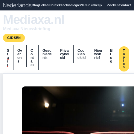
Nederlands
Blog
Lokaal
Politiek
Technologie
Wereld
Zakelijk
Zoeken
Contact
Mediaxa.nl
Mediaxa Nieuwsbriefing
GIDSEN
S
Ov
C
Gesc
Priva
Coo
Nieu
B
T
t
er
o
hiede
cybel
kieb
wsb
l
o
p
a
on
nt
nis
eid
eleid
rief
o
i
r
s
a
g
c
t
ct
s