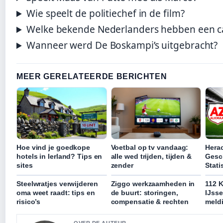
Wie speelt de politiechef in de film?
Welke bekende Nederlanders hebben een 
Wanneer werd De Boskampi’s uitgebracht?
MEER GERELATEERDE BERICHTEN
Hoe vind je goedkope
Voetbal op tv vandaag:
Herac
hotels in Ierland? Tips en
alle wed trijden, tijden &
Gesc
sites
zender
Stati
Steelwratjes verwijderen
Ziggo werkzaamheden in
112 
oma weet raadt: tips en
de buurt: storingen,
IJsse
risico’s
compensatie & rechten
meld
OVER DE AUTEUR