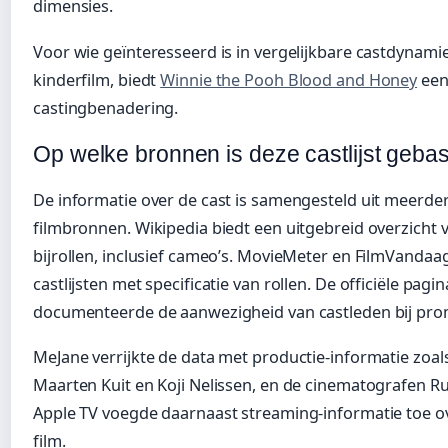
dimensies.
Voor wie geïnteresseerd is in vergelijkbare castdynamie
kinderfilm, biedt
Winnie the Pooh Blood and Honey
een
castingbenadering.
Op welke bronnen is deze castlijst geba
De informatie over de cast is samengesteld uit meer
filmbronnen. Wikipedia biedt een uitgebreid overzicht 
bijrollen, inclusief cameo’s. MovieMeter en FilmVandaa
castlijsten met specificatie van rollen. De officiële pag
documenteerde de aanwezigheid van castleden bij pr
MeJane verrijkte de data met productie-informatie zoa
Maarten Kuit en Koji Nelissen, en de cinematografen Ru
Apple TV voegde daarnaast streaming-informatie toe o
film.