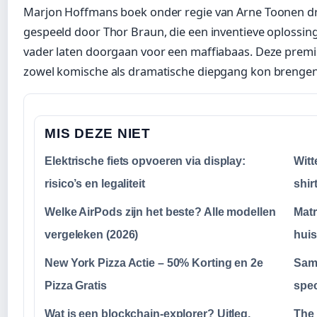
Marjon Hoffmans boek onder regie van Arne Toonen d
gespeeld door Thor Braun, die een inventieve oplossing
vader laten doorgaan voor een maffiabaas. Deze premi
zowel komische als dramatische diepgang kon brengen
MIS DEZE NIET
Elektrische fiets opvoeren via display:
Witt
risico’s en legaliteit
shir
Welke AirPods zijn het beste? Alle modellen
Mat
vergeleken (2026)
huis
New York Pizza Actie – 50% Korting en 2e
Sams
Pizza Gratis
spec
Wat is een blockchain-explorer? Uitleg,
The 