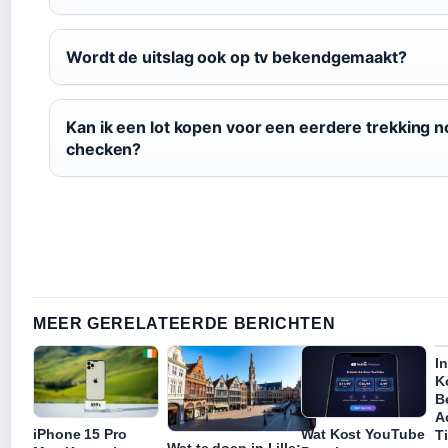
Wordt de uitslag ook op tv bekendgemaakt?
Kan ik een lot kopen voor een eerdere trekking 
checken?
MEER GERELATEERDE BERICHTEN
I
K
B
Ac
iPhone 15 Pro
Wat Kost YouTube
T
Wat te doen in Lille: