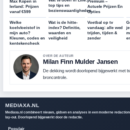
Max Kopen in
Premium –
top tips en
Ierland: Prijzen
Actuele Prijzen En
bezienswaardigheden
vanaf €599
Opties
Welke
Wat is de hitte-
Voetbal op tv
G
koelvloeistof in
index? Definitie,
vandaag: alle wed
j
mijn auto?
waarden en
trijden, tijden &
m
Kleuren, codes en
veiligheid
zender
e
kentekencheck
OVER DE AUTEUR
Milan Finn Mulder Jansen
De dekking wordt doorlopend bijgewerkt met t
broncontrole.
MEDIAXA.NL
Mediaxa.nl combineert nieuws, gidsen en analyses in een moderne redaction
lay-out. Doorlopend bijgewerkt door de redactie.
Populair