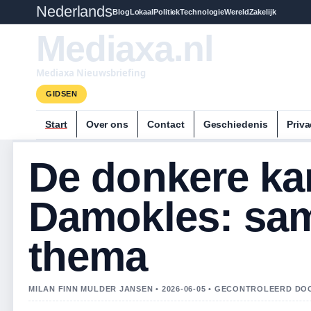
Nederlands
Blog
Lokaal
Politiek
Technologie
Wereld
Zakelijk
Mediaxa.nl
Mediaxa Nieuwsbriefing
GIDSEN
Start
Over ons
Contact
Geschiedenis
Priva
De donkere ka
Damokles: sam
thema
MILAN FINN MULDER JANSEN • 2026-06-05 • GECONTROLEERD DO