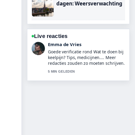
dagen: Weersverwachting
Live reacties
Noah Jansen
Sterke duiding rond Noten roosteren:
methoden en tips voor perfect.... Dit is
de duidelijkste samenvatting die ik
vandaag heb gezien.
7 MIN GELEDEN