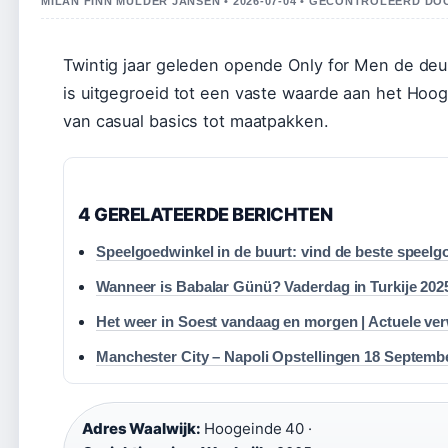
MILAN FINN MULDER JANSEN • 2026-07-04 • GECONTROLEERD D
Twintig jaar geleden opende Only for Men de de
is uitgegroeid tot een vaste waarde aan het Hoog
van casual basics tot maatpakken.
4 GERELATEERDE BERICHTEN
Speelgoedwinkel in de buurt: vind de beste speel
Wanneer is Babalar Günü? Vaderdag in Turkije 202
Het weer in Soest vandaag en morgen | Actuele ve
Manchester City – Napoli Opstellingen 18 Septemb
Adres Waalwijk:
Hoogeinde 40 ·