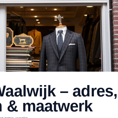
aalwijk – adres,
n & maatwerk