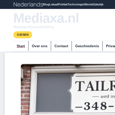
Nederlands
Blog
Lokaal
Politiek
Technologie
Wereld
Zakelijk
Mediaxa.nl
Mediaxa Nieuwsbriefing
GIDSEN
Start
Over ons
Contact
Geschiedenis
Priva