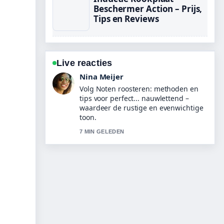
Beschermer Action – Prijs,
Tips en Reviews
Live reacties
Emma de Vries
Nuttige context bij Snowboard 2026
Olympische Spelen – programma
&#038;.... Houd deze live-updates
alsjeblieft gaande.
9 MIN GELEDEN