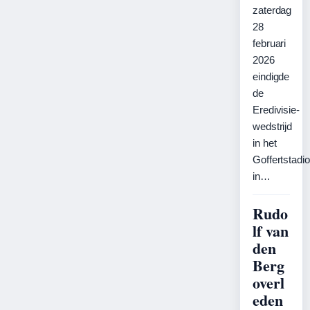
zaterdag
28
februari
2026
eindigde
de
Eredivisie-
wedstrijd
in het
Goffertstadi
in…
Rudo
lf van
den
Berg
overl
eden