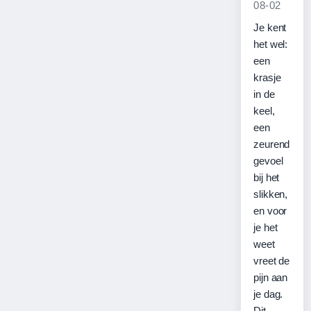
08-02
Je kent
het wel:
een
krasje
in de
keel,
een
zeurend
gevoel
bij het
slikken,
en voor
je het
weet
vreet de
pijn aan
je dag.
Dit