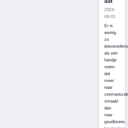
aat
2026-
08-01
Er is
weinig
zo
teleurstellen
als een
handje
noten
dat
meer
naar
zeemanszak
smaakt
dan
naar
goudbruine,