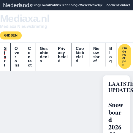
Nederlands
Blog
Lokaal
Politiek
Technologie
Wereld
Zakelijk
Zoeken
Contact
Mediaxa.nl
Mediaxa Nieuwsbriefing
GIDSEN
S
O
C
Ges
Priv
Coo
Nie
B
On
de
t
ve
o
chie
acy
kieb
uw
l
rw
a
r
n
deni
belei
elei
sbri
o
er
r
o
ta
s
d
d
ef
g
pe
t
ns
ct
n
LAATST
UPDATE
Snow
boar
d
2026