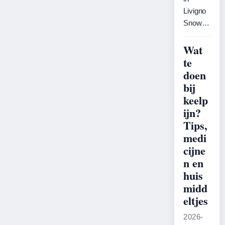
Livigno
Snow…
Wat
te
doen
bij
keelp
ijn?
Tips,
medi
cijne
n en
huis
midd
eltjes
2026-