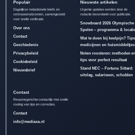
Populair
Nieuwste artikelen
Dagelijkse redactionele briefs en
Urgente updates worden door de
vertrouwensbronnen, samengesteld
redactie beoordeeld voor publicatie.
voor snelle verificatie.
Snowboard 2026 Olympische
Over ons
Spelen – programma & locati
Contact
Wat te doen bij keelpijn? Tips
Geschiedenis
medicijnen en huismiddeltjes
Privacybeleid
Noten roosteren: methoden e
tips voor perfect resultaat
Cookiebeleid
Stand NEC – Fortuna Sittard:
Nieuwsbrief
uitslag, salarissen, schulden
Contact
Responsgerichte contactlijn met snelle
routing van tips en correcties.
Contact
info@mediaxa.nl