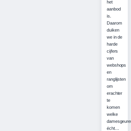
het
aanbod
is.
Daarom
duiken
we in de
harde
cijfers
van
webshops
en
ranglijsten
om
erachter
te
komen
welke
damesgeure
écht…