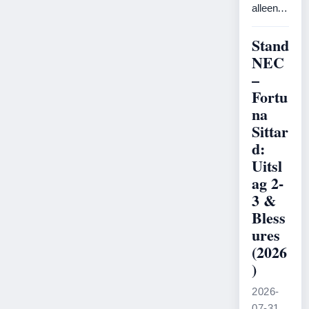
alleen…
Stand
NEC
–
Fortu
na
Sittar
d:
Uitsl
ag 2-
3 &
Bless
ures
(2026
)
2026-
07-31