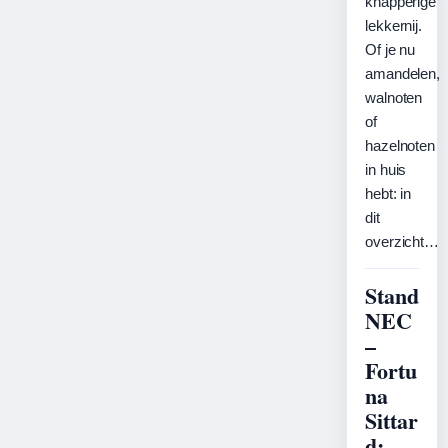
knapperige
lekkernij.
Of je nu
amandelen,
walnoten
of
hazelnoten
in huis
hebt: in
dit
overzicht…
Stand
NEC
–
Fortu
na
Sittar
d: