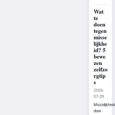
Wat
te
doen
tegen
misse
lijkhe
id? 5
bewe
zen
zelfzo
rgtip
s
2026-
07-29
Misselijkheid
door