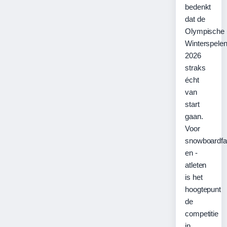
bedenkt
dat de
Olympische
Winterspele
2026
straks
écht
van
start
gaan.
Voor
snowboardf
en -
atleten
is het
hoogtepunt
de
competitie
in