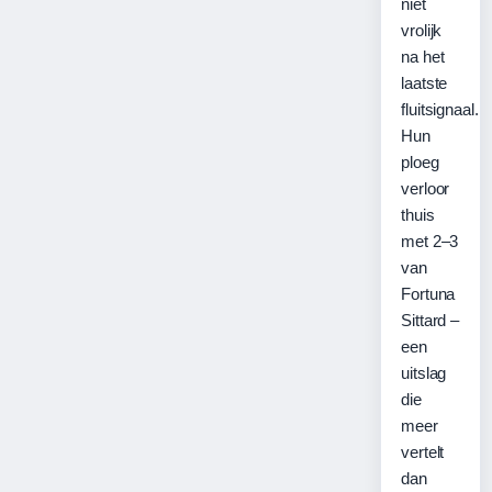
niet
vrolijk
na het
laatste
fluitsignaal.
Hun
ploeg
verloor
thuis
met 2–3
van
Fortuna
Sittard –
een
uitslag
die
meer
vertelt
dan